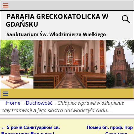
PARAFIA GRECKOKATOLICKA W
GDAŃSKU
Sanktuarium Św. Włodzimierza Wielkiego
Home
→
Duchowość
→
Chłopiec wprawił w osłupienie
cały tramwaj! A jego siostra doświadczyła cudu…
←
5 років Санктуаріюм св.
Помер бп. проф. Ігор
Nawigacja
Володимира Великого і
Скочиляс
→