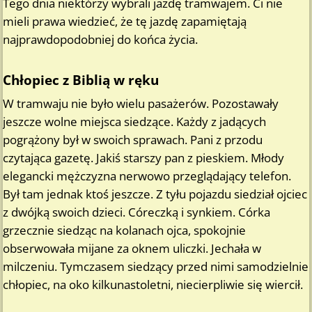
Tego dnia niektórzy wybrali jazdę tramwajem. Ci nie
mieli prawa wiedzieć, że tę jazdę zapamiętają
najprawdopodobniej do końca życia.
Chłopiec z Biblią w ręku
W tramwaju nie było wielu pasażerów. Pozostawały
jeszcze wolne miejsca siedzące. Każdy z jadących
pogrążony był w swoich sprawach. Pani z przodu
czytająca gazetę. Jakiś starszy pan z pieskiem. Młody
elegancki mężczyzna nerwowo przeglądający telefon.
Był tam jednak ktoś jeszcze. Z tyłu pojazdu siedział ojciec
z dwójką swoich dzieci. Córeczką i synkiem. Córka
grzecznie siedząc na kolanach ojca, spokojnie
obserwowała mijane za oknem uliczki. Jechała w
milczeniu. Tymczasem siedzący przed nimi samodzielnie
chłopiec, na oko kilkunastoletni, niecierpliwie się wiercił.