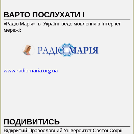
ВАРТО ПОСЛУХАТИ І
«Радіо Марія» в Україні веде мовлення в Інтернет
мережі:
www.radiomaria.org.ua
ПОДИВИТИСЬ
Відкритий Прaвославний Університет Святої Софії