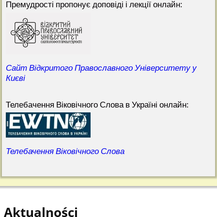
Премудрості пропонує доповіді і лекції онлайн:
Сайт Відкритого Православного Університету у
Києві
Телебачення Віковічного Слова в Україні онлайн:
Телебачення Віковічного Слова
Aktualności