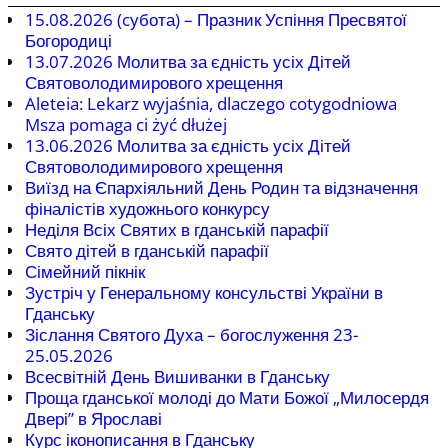
15.08.2026 (cубота) – Празник Успіння Пресвятої
Богородиці
13.07.2026 Молитва за єдність усіх Дітей
Святоволодимирового хрещення
Aleteia: Lekarz wyjaśnia, dlaczego cotygodniowa
Msza pomaga ci żyć dłużej
13.06.2026 Молитва за єдність усіх Дітей
Святоволодимирового хрещення
Виїзд на Єпархіяльний День Родин та відзначення
фіналістів художнього конкурсу
Неділя Всіх Святих в гданській парафії
Свято дітей в гданській парафії
Сімейний пікнік
Зустріч у Генеральному консульстві України в
Гданську
Зіслання Святого Духа – богослуження 23-
25.05.2026
Всесвітній День Вишиванки в Гданську
Проща гданської молоді до Мати Божої „Милосердя
Двері” в Ярославі
Курс іконописання в Гданську