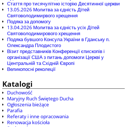
Стаття про тисячулітню історію Десятинної церкви
13.05.2026 Молитва за єдність Дітей
Святоволодимирвого хрещення
Подяка за допомогу
13.04.2026 Молитва за єдність усіх Дітей
Святоволодимирового хрещення
Подяка бувшого Консула України в Гданську п.
Олександра Плодистого
Візит представників Конференції єпископів і
організації США з питань допомоги Церкві у
Центральній та Східній Європі
Великопосні реколеції
Katalogi
Duchowość
Maryjny Ruch Świętego Ducha
Ogłoszenia bieżące
Parafia
Referaty i inne opracowania
Renowacja kościoła