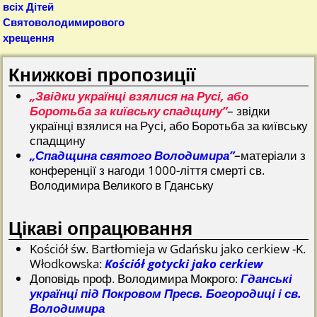
всіх Дітей
Святоволодимирового
хрещення
Книжкові пропозиції
„Звідки українці взялися на Русі, або
Боротьба за київську спадщину”
– звідки
українці взялися на Русі, або Боротьба за київську
спадщину
„Спадщина святого Володимира”
–
матеріали з
конференції з нагоди 1000-ліття смерті св.
Володимира Великого в Гданську
Цікаві опрацювання
Kościół św. Bartłomieja w Gdańsku jako cerkiew -K.
Włodkowska:
Kościół gotycki jako cerkiew
Доповідь проф. Володимира Мокрого:
Гданські
українці під Покровом Пресв. Богородиці і св.
Володимира