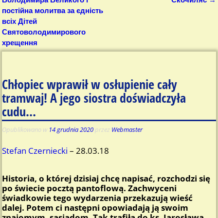
постійна молитва за єдність
всіх Дітей
Святоволодимирового
хрещення
Chłopiec wprawił w osłupienie cały
tramwaj! A jego siostra doświadczyła
cudu…
Opublikowano w
14 grudnia 2020
przez
Webmaster
Stefan Czerniecki
– 28.03.18
Historia, o której dzisiaj chcę napisać, rozchodzi się
po świecie pocztą pantoflową. Zachwyceni
świadkowie tego wydarzenia przekazują wieść
dalej. Potem ci następni opowiadają ją swoim
znajomym, sąsiadom. Tak trafiła do ks. Jarosława