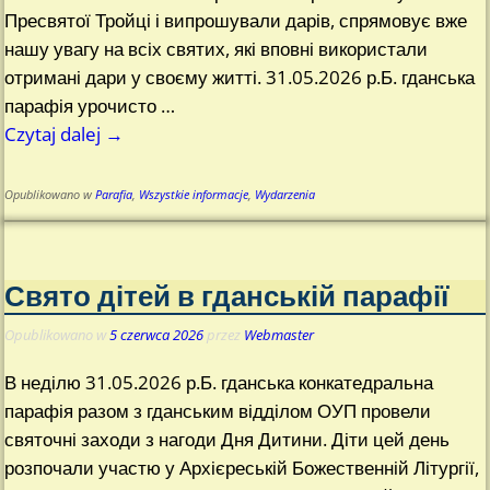
Пресвятої Тройці і випрошували дарів, спрямовує вже
нашу увагу на всіх святих, які вповні використали
отримані дари у своєму житті. 31.05.2026 р.Б. гданська
парафія урочисто
…
Czytaj dalej →
Opublikowano w
Parafia
,
Wszystkie informacje
,
Wydarzenia
Свято дітей в гданській парафії
Opublikowano w
5 czerwca 2026
przez
Webmaster
В неділю 31.05.2026 р.Б. гданська конкатедральна
парафія разом з гданським відділом ОУП провели
святочні заходи з нагоди Дня Дитини. Діти цей день
розпочали участю у Архієреській Божественній Літургії,