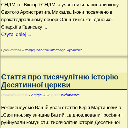
СНДМ і с. Вікторії СНДМ, а участники написали ікону
Святого Архистратига Михаїла. Ікони посвячено в
прокатедральному соборі Ольштинсько-Гданської
Єпархії в Гданську
…
Czytaj dalej →
Opublikowano w
Parafia
,
Wszystkie informacje
,
Wydarzenia
Стаття про тисячулітню історію
Десятинної церкви
Opublikowano w
12 maja 2026
przez
Webmaster
Рекомендуємо Вашій увазі статтю Юрія Мартиновича
„Святиня, яку знищив Батий, „відновлювали” росіяни і
руйнували комуністи: тисячолітня історія Десятинної