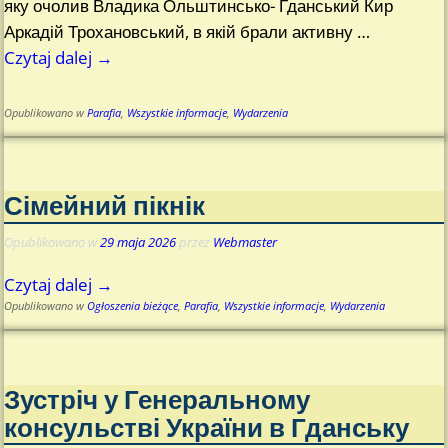
яку очолив Владика Ольштинсько- Гданський Кир
Аркадій Трохановський, в якій брали активну
…
Czytaj dalej →
Opublikowano w
Parafia
,
Wszystkie informacje
,
Wydarzenia
Сімейний пікнік
Opublikowano w
29 maja 2026
przez
Webmaster
Czytaj dalej →
Opublikowano w
Ogłoszenia bieżące
,
Parafia
,
Wszystkie informacje
,
Wydarzenia
Зустріч у Генеральному
консульстві України в Гданську