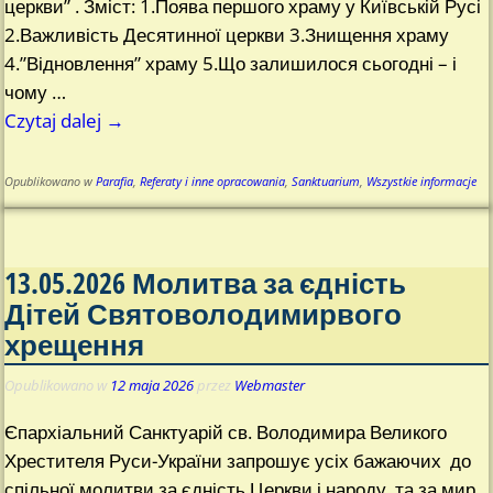
церкви” . Зміст: 1.Поява першого храму у Київській Русі
2.Важливість Десятинної церкви 3.Знищення храму
4.”Відновлення” храму 5.Що залишилося сьогодні – і
чому
…
Czytaj dalej →
Opublikowano w
Parafia
,
Referaty i inne opracowania
,
Sanktuarium
,
Wszystkie informacje
13.05.2026 Молитва за єдність
Дітей Святоволодимирвого
хрещення
Opublikowano w
12 maja 2026
przez
Webmaster
Єпархіальний Санктуарій св. Володимира Великого
Хрестителя Руси-України запрошує усіх бажаючих до
спільної молитви за єдність Церкви і народу, та за мир