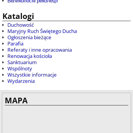
Великопосні реколеції
Katalogi
Duchowość
Maryjny Ruch Świętego Ducha
Ogłoszenia bieżące
Parafia
Referaty i inne opracowania
Renowacja kościoła
Sanktuarium
Wspólnoty
Wszystkie informacje
Wydarzenia
MAPA