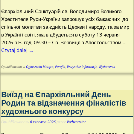
Єпархіальний Санктуарій св. Володимира Великого
Хрестителя Руси-України запрошує усіх бажаючих до
спільної молитви за єдність Церкви і народу, та за мир
в Україні і світі, яка відбудеться в суботу 13 червня
2026 р.Б. год. 09.30 – Cв. Вервиця з Апостольством
…
Czytaj dalej →
Opublikowano w
Ogłoszenia bieżące
,
Parafia
,
Wszystkie informacje
,
Wydarzenia
Виїзд на Єпархіяльний День
Родин та відзначення фіналістів
художнього конкурсу
Opublikowano w
6 czerwca 2026
przez
Webmaster