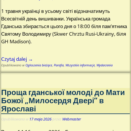
1 травня українці в усьому світі відзначатимуть
Всесвітній день вишиванки. Українська громада
Гданська збирається цього дня о 18:00 біля пам’ятника
Святому Володимиру (Skwer Chrztu Rusi-Ukrainy, біля
GH Madison).
Czytaj dalej →
Opublikowano w
Ogłoszenia bieżące
,
Parafia
,
Wszystkie informacje
,
Wydarzenia
Проща гданської молоді до Мати
Божої „Милосердя Двері” в
Ярославі
Opublikowano w
17 maja 2026
przez
Webmaster