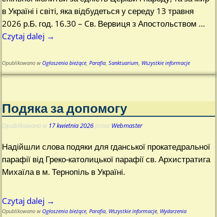
в Україні і світі, яка відбудеться у середу 13 травня
2026 р.Б. год. 16.30 – Cв. Вервиця з Апостольством
…
Czytaj dalej →
Opublikowano w
Ogłoszenia bieżące
,
Parafia
,
Sanktuarium
,
Wszystkie informacje
Подяка за допомогу
Opublikowano w
17 kwietnia 2026
przez
Webmaster
Надійшли слова подяки для гданської прокатедральної
парафії від Греко-католицької парафії св. Архистратига
Михаїла в м. Тернопіль в Україні.
Czytaj dalej →
Opublikowano w
Ogłoszenia bieżące
,
Parafia
,
Wszystkie informacje
,
Wydarzenia