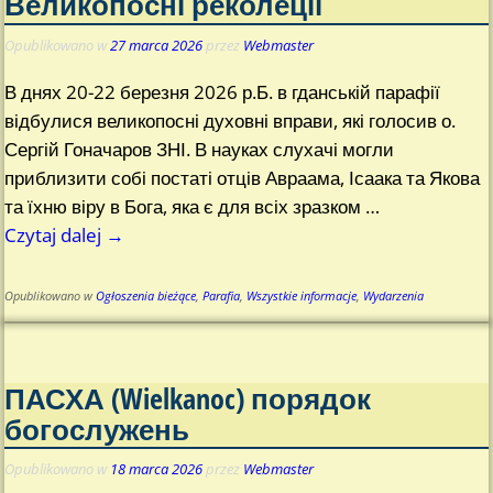
Великопосні реколеції
Opublikowano w
27 marca 2026
przez
Webmaster
В днях 20-22 березня 2026 р.Б. в гданській парафії
відбулися великопосні духовні вправи, які голосив о.
Сергій Гоначаров ЗНІ. В науках слухачі могли
приблизити собі постаті отців Авраама, Ісаака та Якова
та їхню віру в Бога, яка є для всіх зразком
…
Czytaj dalej →
Opublikowano w
Ogłoszenia bieżące
,
Parafia
,
Wszystkie informacje
,
Wydarzenia
ПАСХА (Wielkanoc) порядок
богослужень
Opublikowano w
18 marca 2026
przez
Webmaster