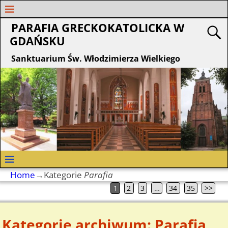
PARAFIA GRECKOKATOLICKA W
GDAŃSKU
Sanktuarium Św. Włodzimierza Wielkiego
Home
→Kategorie
Parafia
1
2
3
…
34
35
>>
Kategorie archiwum:
Parafia