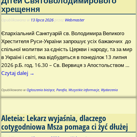
Дітей Святоволодимирового
хрещення
Opublikowano w
13 lipca 2026
przez
Webmaster
Єпархіальний Санктуарій св. Володимира Великого
Хрестителя Руси-України запрошує усіх бажаючих до
спільної молитви за єдність Церкви і народу, та за мир
в Україні і світі, яка відбудеться в понеділок 13 липня
2026 р.Б. год. 16.30 – Cв. Вервиця з Апостольством
…
Czytaj dalej →
Opublikowano w
Ogłoszenia bieżące
,
Parafia
,
Wszystkie informacje
,
Wydarzenia
Aleteia: Lekarz wyjaśnia, dlaczego
cotygodniowa Msza pomaga ci żyć dłużej