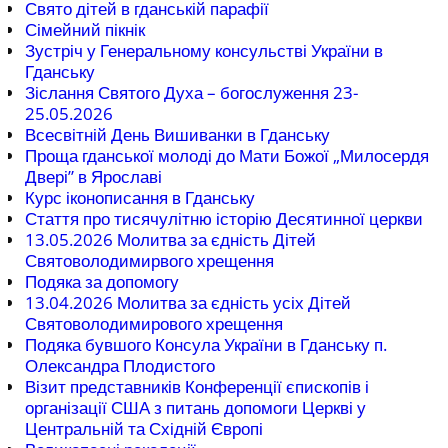
Свято дітей в гданській парафії
Сімейний пікнік
Зустріч у Генеральному консульстві України в
Гданську
Зіслання Святого Духа – богослуження 23-
25.05.2026
Всесвітній День Вишиванки в Гданську
Проща гданської молоді до Мати Божої „Милосердя
Двері” в Ярославі
Курс іконописання в Гданську
Стаття про тисячулітню історію Десятинної церкви
13.05.2026 Молитва за єдність Дітей
Святоволодимирвого хрещення
Подяка за допомогу
13.04.2026 Молитва за єдність усіх Дітей
Святоволодимирового хрещення
Подяка бувшого Консула України в Гданську п.
Олександра Плодистого
Візит представників Конференції єпископів і
організації США з питань допомоги Церкві у
Центральній та Східній Європі