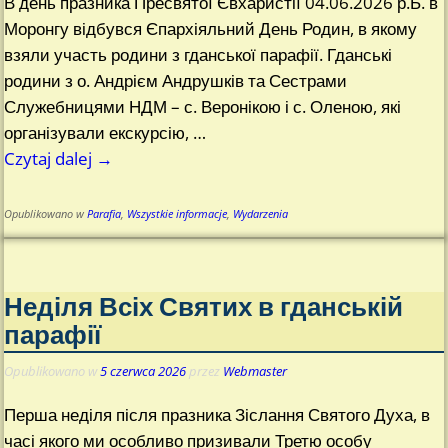
В день празника Пресвятої Євхаристії 04.06.2026 р.Б. в
Моронгу відбувся Єпархіяльний День Родин, в якому
взяли участь родини з гданської парафії. Гданські
родини з о. Андрієм Андрушків та Сестрами
Служебницями НДМ – с. Веронікою і с. Оленою, які
організували екскурсію,
…
Czytaj dalej →
Opublikowano w
Parafia
,
Wszystkie informacje
,
Wydarzenia
Неділя Всіх Святих в гданській
парафії
Opublikowano w
5 czerwca 2026
przez
Webmaster
Перша неділя після празника Зіслання Святого Духа, в
часі якого ми особливо призивали Третю особу