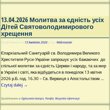
13.04.2026 Молитва за єдність усіх
Дітей Святоволодимирового
хрещення
Opublikowano w
13 kwietnia 2026
przez
Webmaster
Єпархіальний Санктуарій св. Володимира Великого
Хрестителя Руси-України запрошує усіх бажаючих до
спільної молитви за єдність Церкви і народу, та за мир
в Україні і світі, яка відбудеться в понеділок 13 квітня
2026 р.Б. год. 16.30 – Cв. Вервиця з Апостольством
…
Czytaj dalej →
Opublikowano w
Ogłoszenia bieżące
,
Parafia
,
Wszystkie informacje