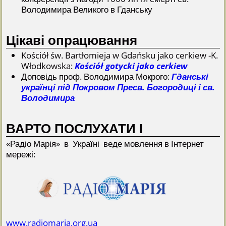
Володимира Великого в Гданську
Цікаві опрацювання
Kościół św. Bartłomieja w Gdańsku jako cerkiew -K.
Włodkowska:
Kościół gotycki jako cerkiew
Доповідь проф. Володимира Мокрого:
Гданські
українці під Покровом Пресв. Богородиці і св.
Володимира
ВАРТО ПОСЛУХАТИ І
«Радіо Марія» в Україні веде мовлення в Інтернет
мережі:
www.radiomaria.org.ua