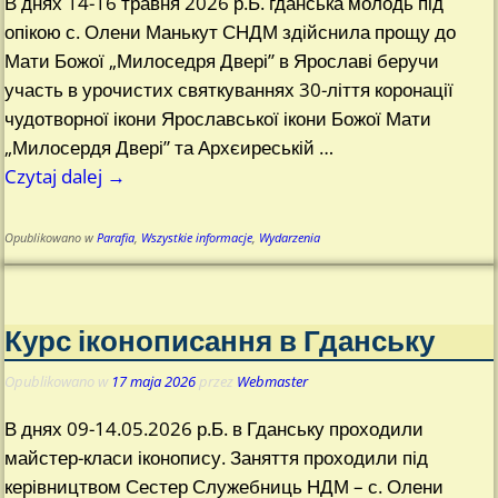
В днях 14-16 травня 2026 р.Б. гданська молодь під
опікою с. Олени Манькут СНДМ здійснила прощу до
Мати Божої „Милоседря Двері” в Ярославі беручи
участь в урочистих святкуваннях 30-ліття коронації
чудотворної ікони Ярославської ікони Божої Мати
„Милосердя Двері” та Архєиреській
…
Czytaj dalej →
Opublikowano w
Parafia
,
Wszystkie informacje
,
Wydarzenia
Курс іконописання в Гданську
Opublikowano w
17 maja 2026
przez
Webmaster
В днях 09-14.05.2026 р.Б. в Гданську проходили
майстер-класи іконопису. Заняття проходили під
керівництвом Сестер Служебниць НДМ – с. Олени