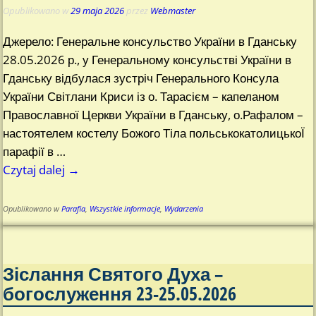
Opublikowano w
29 maja 2026
przez
Webmaster
Джерело: Генеральне консульство України в Гданську
28.05.2026 р., у Генеральному консульстві України в
Гданську відбулася зустріч Генерального Консула
України Світлани Криси із о. Тарасієм – капеланом
Православної Церкви України в Гданську, о.Рафалом –
настоятелем костелу Божого Тіла польськокатолицькоЇ
парафії в
…
Czytaj dalej →
Opublikowano w
Parafia
,
Wszystkie informacje
,
Wydarzenia
Зіслання Святого Духа –
богослуження 23-25.05.2026