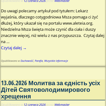
Opublikowano w
12 czerwca 2026
przez
Webmaster
Do uwagi polecamy artykuł pod tytułem: Lekarz
wyjaśnia, dlaczego cotygodniowa Msza pomaga ci żyć
dłużej, który ukazał się na portalu www.aleteia.org.
Niedzielna Msza święta może czynić dla ciała i duszy
znacznie więcej, niż wielu z nas przypuszcza. Czytaj dalej
na
…
Czytaj dalej →
Opublikowano w
Duchowość
,
Parafia
,
Wszystkie informacje
13.06.2026 Молитва за єдність усіх
Дітей Святоволодимирового
хрещення
Opublikowano w
12 czerwca 2026
przez
Webmaster