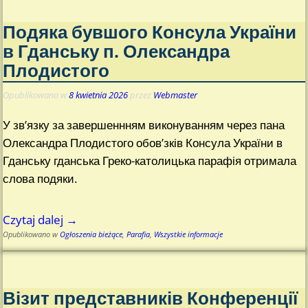
Подяка бувшого Консула України
в Гданську п. Олександра
Плодистого
Opublikowano w
8 kwietnia 2026
przez
Webmaster
У зв’язку за завершеннням виконуванням через пана
Олександра Плодистого обов’зків Консула України в
Гданську гданська Греко-католицька парафія отримала
слова подяки.
Czytaj dalej →
Opublikowano w
Ogłoszenia bieżące
,
Parafia
,
Wszystkie informacje
Візит представників Конференції