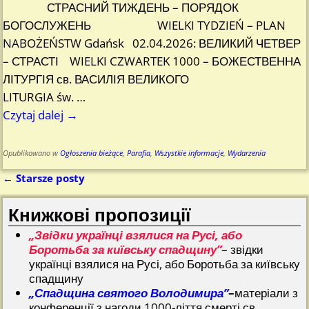
СТРАСНИЙ ТИЖДЕНЬ – ПОРЯДОК
БОГОСЛУЖЕНЬ WIELKI TYDZIEŃ – PLAN
NABOŻEŃSTW Gdańsk 02.04.2026: ВЕЛИКИЙ ЧЕТВЕР
– СТРАСТІ WIELKI CZWARTEK 1000 – БОЖЕСТВЕННА
ЛІТУРГІЯ св. ВАСИЛІЯ ВЕЛИКОГО
LITURGIA św.
…
Czytaj dalej →
Opublikowano w
Ogłoszenia bieżące
,
Parafia
,
Wszystkie informacje
,
Wydarzenia
←
Starsze posty
Nawigacja
Книжкові пропозиції
„Звідки українці взялися на Русі, або
Боротьба за київську спадщину”
– звідки
українці взялися на Русі, або Боротьба за київську
спадщину
„Спадщина святого Володимира”
–
матеріали з
конференції з нагоди 1000-ліття смерті св.