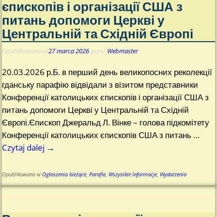
єпископів і організації США з
питань допомоги Церкві у
Центральній та Східній Європі
Opublikowano w
27 marca 2026
przez
Webmaster
20.03.2026 р.Б. в перший день великопосних реколекції
гданську парафію відвідали з візитом представники
Конференції католицьких єпископів і організації США з
питань допомоги Церкві у Центральній та Східній
Європі.Єпископ Джеральд Л. Вінке – голова підкомітету
Конференції католицьких єпископів США з питань
…
Czytaj dalej →
Opublikowano w
Ogłoszenia bieżące
,
Parafia
,
Wszystkie informacje
,
Wydarzenia