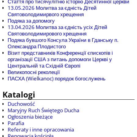
Стаття про тисячулітню історію Десятинної церкви
13.05.2026 Молитва за єдність Дітей
Святоволодимирвого хрещення
Подяка за допомогу
13.04.2026 Молитва за єдність усіх Дітей
Святоволодимирового хрещення
Подяка бувшого Консула України в Гданську п.
Олександра Плодистого
Візит представників Конференції єпископів і
організації США з питань допомоги Церкві у
Центральній та Східній Європі
Великопосні реколеції
ПАСХА (Wielkanoc) порядок богослужень
Katalogi
Duchowość
Maryjny Ruch Świętego Ducha
Ogłoszenia bieżące
Parafia
Referaty i inne opracowania
Renowacja kościoła