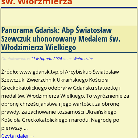
św. Włorzmierza
Panorama Gdańsk: Abp Światosław
Szewczuk uhonorowany Medalem św.
Włodzimierza Wielkiego
Opublikowano w
11 listopada 2024
przez
Webmaster
Źródło: www.gdansk.tvp.pl Arcybiskup Światosław
Szewczuk, Zwierzchnik Ukraińskiego Kościoła
Greckokatolickiego odebrał w Gdańsku statuetkę i
medal św. Włodzimierza Wielkiego. To wyróżnienie za
obronę chrześcijaństwa i jego wartości, za obronę
prawdy, za zachowanie tożsamości Ukraińskiego
Kościoła Greckokatolickiego i narodu. Nagrodę po
pierwszy
…
Czytaj dalej →