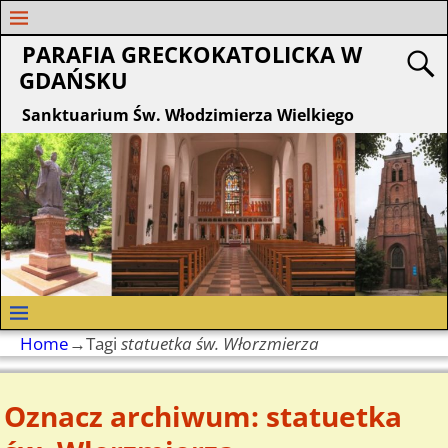
PARAFIA GRECKOKATOLICKA W
GDAŃSKU
Sanktuarium Św. Włodzimierza Wielkiego
Home
→Tagi
statuetka św. Włorzmierza
Oznacz archiwum:
statuetka