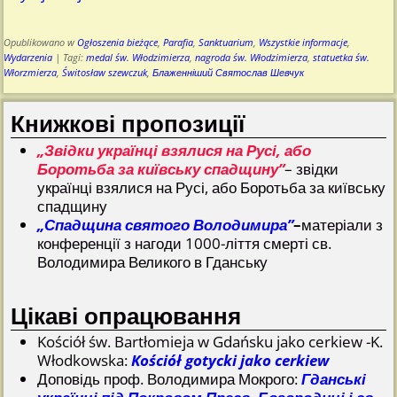
Opublikowano w
Ogłoszenia bieżące
,
Parafia
,
Sanktuarium
,
Wszystkie informacje
,
Wydarzenia
|
Tagi:
medal św. Włodzimierza
,
nagroda św. Włodzimierza
,
statuetka św.
Włorzmierza
,
Świtosław szewczuk
,
Блаженніший Святослав Шевчук
Книжкові пропозиції
„Звідки українці взялися на Русі, або
Боротьба за київську спадщину”
– звідки
українці взялися на Русі, або Боротьба за київську
спадщину
„Спадщина святого Володимира”
–
матеріали з
конференції з нагоди 1000-ліття смерті св.
Володимира Великого в Гданську
Цікаві опрацювання
Kościół św. Bartłomieja w Gdańsku jako cerkiew -K.
Włodkowska:
Kościół gotycki jako cerkiew
Доповідь проф. Володимира Мокрого:
Гданські