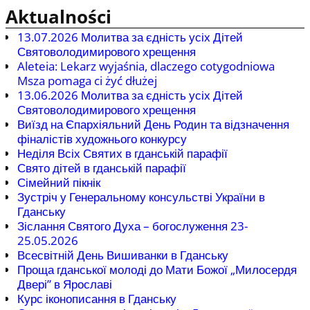
Aktualności
13.07.2026 Молитва за єдність усіх Дітей
Святоволодимирового хрещення
Aleteia: Lekarz wyjaśnia, dlaczego cotygodniowa
Msza pomaga ci żyć dłużej
13.06.2026 Молитва за єдність усіх Дітей
Святоволодимирового хрещення
Виїзд на Єпархіяльний День Родин та відзначення
фіналістів художнього конкурсу
Неділя Всіх Святих в гданській парафії
Свято дітей в гданській парафії
Сімейний пікнік
Зустріч у Генеральному консульстві України в
Гданську
Зіслання Святого Духа – богослуження 23-
25.05.2026
Всесвітній День Вишиванки в Гданську
Проща гданської молоді до Мати Божої „Милосердя
Двері” в Ярославі
Курс іконописання в Гданську