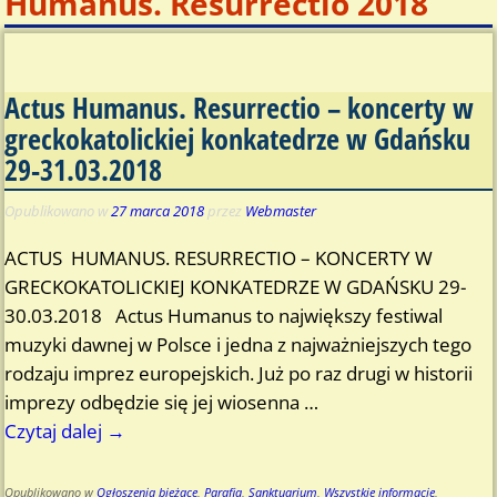
Humanus. Resurrectio 2018
Actus Humanus. Resurrectio – koncerty w
greckokatolickiej konkatedrze w Gdańsku
29-31.03.2018
Opublikowano w
27 marca 2018
przez
Webmaster
ACTUS HUMANUS. RESURRECTIO – KONCERTY W
GRECKOKATOLICKIEJ KONKATEDRZE W GDAŃSKU 29-
30.03.2018 Actus Humanus to największy festiwal
muzyki dawnej w Polsce i jedna z najważniejszych tego
rodzaju imprez europejskich. Już po raz drugi w historii
imprezy odbędzie się jej wiosenna
…
Czytaj dalej →
Opublikowano w
Ogłoszenia bieżące
,
Parafia
,
Sanktuarium
,
Wszystkie informacje
,