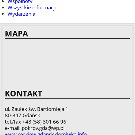
Wspólnoty
Wszystkie informacje
Wydarzenia
MAPA
KONTAKT
ul. Zaułek św. Bartłomieja 1
80-847 Gdańsk
tel./fax +48 (58) 301 66 96
e-mail: pokrov.gda@wp.pl
www.cerkiew.gdansk.domiwka.info