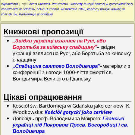
Wydarzenia
|
Tagi:
Actus Humans. Resurrectio - koncerty muzyki dawnej w greckokatolickiej
konkatedrze w Gdańsku
,
Actus Humanus. Resurrectio 2018
,
koncerty muzyki dawnej w
kościele św. Bartłomieja w Gdańsku
Книжкові пропозиції
„Звідки українці взялися на Русі, або
Боротьба за київську спадщину”
– звідки
українці взялися на Русі, або Боротьба за київську
спадщину
„Спадщина святого Володимира”
–
матеріали з
конференції з нагоди 1000-ліття смерті св.
Володимира Великого в Гданську
Цікаві опрацювання
Kościół św. Bartłomieja w Gdańsku jako cerkiew -K.
Włodkowska:
Kościół gotycki jako cerkiew
Доповідь проф. Володимира Мокрого:
Гданські
українці під Покровом Пресв. Богородиці і св.
Володимира