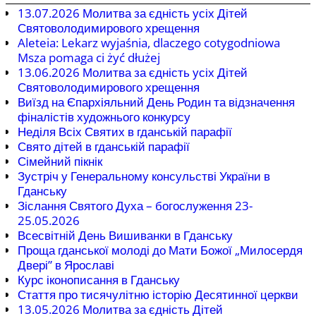
13.07.2026 Молитва за єдність усіх Дітей
Святоволодимирового хрещення
Aleteia: Lekarz wyjaśnia, dlaczego cotygodniowa
Msza pomaga ci żyć dłużej
13.06.2026 Молитва за єдність усіх Дітей
Святоволодимирового хрещення
Виїзд на Єпархіяльний День Родин та відзначення
фіналістів художнього конкурсу
Неділя Всіх Святих в гданській парафії
Свято дітей в гданській парафії
Сімейний пікнік
Зустріч у Генеральному консульстві України в
Гданську
Зіслання Святого Духа – богослуження 23-
25.05.2026
Всесвітній День Вишиванки в Гданську
Проща гданської молоді до Мати Божої „Милосердя
Двері” в Ярославі
Курс іконописання в Гданську
Стаття про тисячулітню історію Десятинної церкви
13.05.2026 Молитва за єдність Дітей