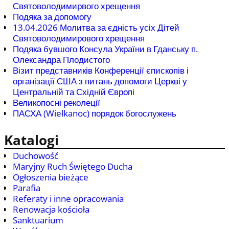
Святоволодимирвого хрещення
Подяка за допомогу
13.04.2026 Молитва за єдність усіх Дітей
Святоволодимирового хрещення
Подяка бувшого Консула України в Гданську п.
Олександра Плодистого
Візит представників Конференції єпископів і
організації США з питань допомоги Церкві у
Центральній та Східній Європі
Великопосні реколеції
ПАСХА (Wielkanoc) порядок богослужень
Katalogi
Duchowość
Maryjny Ruch Świętego Ducha
Ogłoszenia bieżące
Parafia
Referaty i inne opracowania
Renowacja kościoła
Sanktuarium