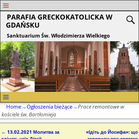
PARAFIA GRECKOKATOLICKA W
GDAŃSKU
Sanktuarium Św. Włodzimierza Wielkiego
Home
→
Ogłoszenia bieżące
→
Prace remontowe w
kościele św. Bartłomieja
←
13.02.2021 Молитва за
«Ідіть до Йосифа»: що
Nawigacja
єдінсть усіх Дітей
говорили про святого