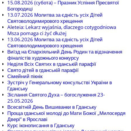
15.08.2026 (cубота) – Празник Успіння Пресвятої
Богородиці
13.07.2026 Молитва за єдність усіх Дітей
Святоволодимирового хрещення
Aleteia: Lekarz wyjaśnia, dlaczego cotygodniowa
Msza pomaga ci żyć dłużej
13.06.2026 Молитва за єдність усіх Дітей
Святоволодимирового хрещення
Виїзд на Єпархіяльний День Родин та відзначення
фіналістів художнього конкурсу
Неділя Всіх Святих в гданській парафії
Свято дітей в гданській парафії
Сімейний пікнік
Зустріч у Генеральному консульстві України в
Гданську
Зіслання Святого Духа – богослуження 23-
25.05.2026
Всесвітній День Вишиванки в Гданську
Проща гданської молоді до Мати Божої „Милосердя
Двері” в Ярославі
Курс іконописання в Гданську