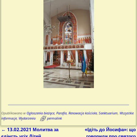
Opublikowano w
Ogłoszenia bieżące
,
Parafia
,
Renowacja kościoła
,
Sanktuarium
,
Wszystkie
informacje
,
Wydarzenia
permalink
←
13.02.2021 Молитва за
«Ідіть до Йосифа»: що
Nawigacja
єдінсть усіх Дітей
говорили про святого