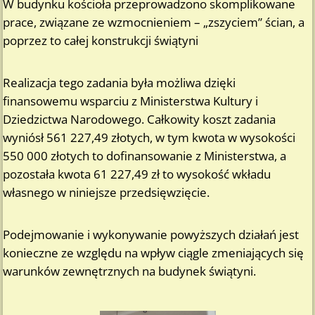
W budynku kościoła przeprowadzono skomplikowane
prace, związane ze wzmocnieniem – „zszyciem” ścian, a
poprzez to całej konstrukcji świątyni
Realizacja tego zadania była możliwa dzięki
finansowemu wsparciu z Ministerstwa Kultury i
Dziedzictwa Narodowego. Całkowity koszt zadania
wyniósł 561 227,49 złotych, w tym kwota w wysokości
550 000 złotych to dofinansowanie z Ministerstwa, a
pozostała kwota 61 227,49 zł to wysokość wkładu
własnego w niniejsze przedsięwzięcie.
Podejmowanie i wykonywanie powyższych działań jest
konieczne ze względu na wpływ ciągle zmeniających się
warunków zewnętrznych na budynek świątyni.