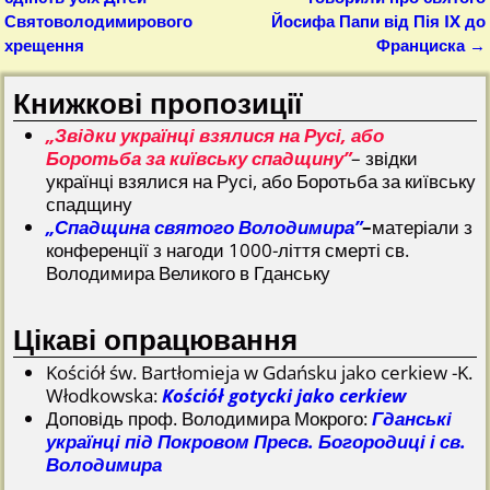
Святоволодимирового
Йосифа Папи від Пія IX до
хрещення
Франциска
→
Книжкові пропозиції
„Звідки українці взялися на Русі, або
Боротьба за київську спадщину”
– звідки
українці взялися на Русі, або Боротьба за київську
спадщину
„Спадщина святого Володимира”
–
матеріали з
конференції з нагоди 1000-ліття смерті св.
Володимира Великого в Гданську
Цікаві опрацювання
Kościół św. Bartłomieja w Gdańsku jako cerkiew -K.
Włodkowska:
Kościół gotycki jako cerkiew
Доповідь проф. Володимира Мокрого:
Гданські
українці під Покровом Пресв. Богородиці і св.
Володимира