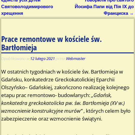
Святоволодимирового
Йосифа Папи від Пія IX до
хрещення
Франциска
→
Prace remontowe w kościele św.
Bartłomieja
Opublikowano w
12 lutego 2021
przez
Webmaster
W ostatnich tygodniach w kościele św. Bartłomieja w
Gdańsku, konkatedrze Greckokatolickiej Eparchii
Olszyńsko– Gdańskiej, zakończono realizację kolejnego
etapu prac remontowo- budowlanych:
„Gdańsk,
konkatedra greckokatolicka pw. św. Bartłomieja (XV w.)
wzmocnienie konstrukcyjne murów”
, których celem było
zabezpieczenie oraz wzmocnienie świątyni.