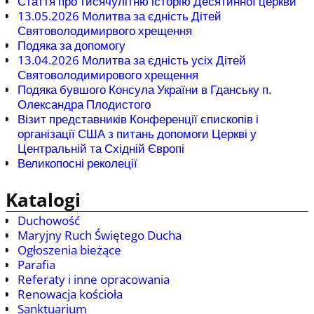
Стаття про тисячулітню історію Десятинної церкви
13.05.2026 Молитва за єдність Дітей
Святоволодимирвого хрещення
Подяка за допомогу
13.04.2026 Молитва за єдність усіх Дітей
Святоволодимирового хрещення
Подяка бувшого Консула України в Гданську п.
Олександра Плодистого
Візит представників Конференції єпископів і
організації США з питань допомоги Церкві у
Центральній та Східній Європі
Великопосні реколеції
Katalogi
Duchowość
Maryjny Ruch Świętego Ducha
Ogłoszenia bieżące
Parafia
Referaty i inne opracowania
Renowacja kościoła
Sanktuarium