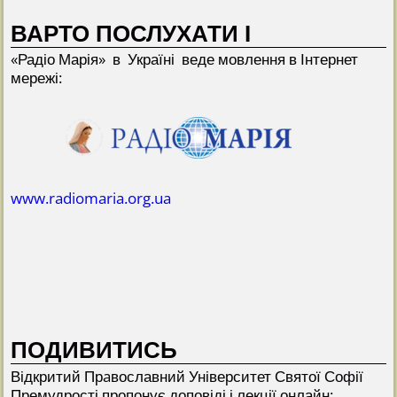
ВАРТО ПОСЛУХАТИ І
«Радіо Марія» в Україні веде мовлення в Інтернет
мережі:
www.radiomaria.org.ua
ПОДИВИТИСЬ
Відкритий Прaвославний Університет Святої Софії
Премудрості пропонує доповіді і лекції онлайн: