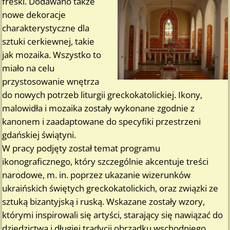
freski. Dodawano także
nowe dekoracje
charakterystyczne dla
sztuki cerkiewnej, takie
jak mozaika. Wszystko to
miało na celu
przystosowanie wnętrza
do nowych potrzeb liturgii greckokatolickiej. Ikony,
malowidła i mozaika zostały wykonane zgodnie z
kanonem i zaadaptowane do specyfiki przestrzeni
gdańskiej świątyni.
W pracy podjęty został temat programu
ikonograficznego, który szczególnie akcentuje treści
narodowe, m. in. poprzez ukazanie wizerunków
ukraińskich świętych greckokatolickich, oraz związki ze
sztuką bizantyjską i ruską. Wskazane zostały wzory,
którymi inspirowali się artyści, starający się nawiązać do
dziedzictwa i długiej tradycji obrządku wschodniego.