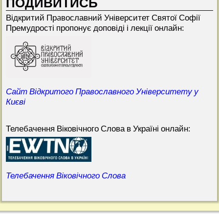
ПОДИВИТИСЬ
Відкритий Прaвославний Університет Святої Софії
Премудрості пропонує доповіді і лекції онлайн:
Сайт Відкритого Православного Університету у
Києві
Телебачення Віковічного Слова в Україні онлайн:
Телебачення Віковічного Слова