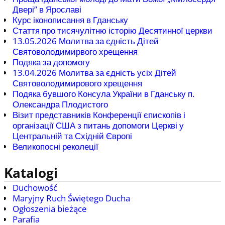
Двері” в Ярославі
Курс іконописання в Гданську
Стаття про тисячулітню історію Десятинної церкви
13.05.2026 Молитва за єдність Дітей
Святоволодимирвого хрещення
Подяка за допомогу
13.04.2026 Молитва за єдність усіх Дітей
Святоволодимирового хрещення
Подяка бувшого Консула України в Гданську п.
Олександра Плодистого
Візит представників Конференції єпископів і
організації США з питань допомоги Церкві у
Центральній та Східній Європі
Великопосні реколеції
Katalogi
Duchowość
Maryjny Ruch Świętego Ducha
Ogłoszenia bieżące
Parafia