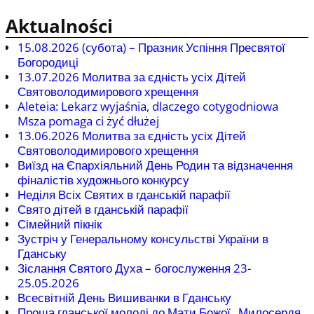
Aktualności
15.08.2026 (cубота) – Празник Успіння Пресвятої
Богородиці
13.07.2026 Молитва за єдність усіх Дітей
Святоволодимирового хрещення
Aleteia: Lekarz wyjaśnia, dlaczego cotygodniowa
Msza pomaga ci żyć dłużej
13.06.2026 Молитва за єдність усіх Дітей
Святоволодимирового хрещення
Виїзд на Єпархіяльний День Родин та відзначення
фіналістів художнього конкурсу
Неділя Всіх Святих в гданській парафії
Свято дітей в гданській парафії
Сімейний пікнік
Зустріч у Генеральному консульстві України в
Гданську
Зіслання Святого Духа – богослуження 23-
25.05.2026
Всесвітній День Вишиванки в Гданську
Проща гданської молоді до Мати Божої „Милосердя