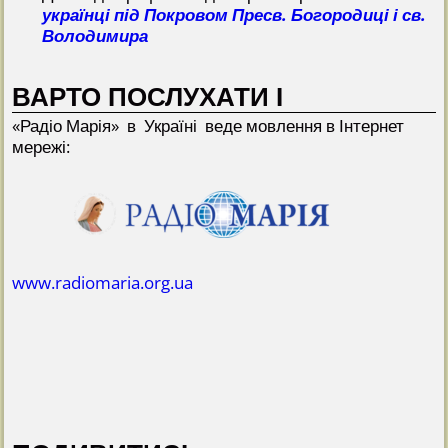
українці під Покровом Пресв. Богородиці і св.
Володимира
ВАРТО ПОСЛУХАТИ І
«Радіо Марія» в Україні веде мовлення в Інтернет
мережі:
www.radiomaria.org.ua