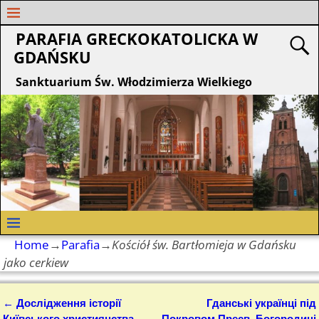
PARAFIA GRECKOKATOLICKA W
GDAŃSKU
Sanktuarium Św. Włodzimierza Wielkiego
Home
→
Parafia
→
Kościół św. Bartłomieja w Gdańsku
jako cerkiew
←
Дослідження історії
Гданські українці під
Nawigacja
Київського християнства
Покровом Пресв. Богородиці