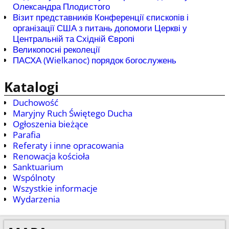
Олександра Плодистого
Візит представників Конференції єпископів і
організації США з питань допомоги Церкві у
Центральній та Східній Європі
Великопосні реколеції
ПАСХА (Wielkanoc) порядок богослужень
Katalogi
Duchowość
Maryjny Ruch Świętego Ducha
Ogłoszenia bieżące
Parafia
Referaty i inne opracowania
Renowacja kościoła
Sanktuarium
Wspólnoty
Wszystkie informacje
Wydarzenia