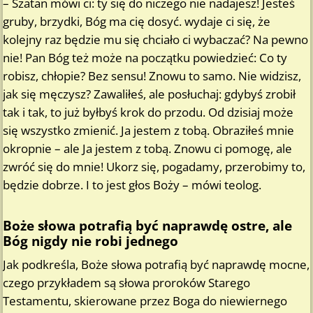
– Szatan mówi ci: ty się do niczego nie nadajesz! Jesteś
gruby, brzydki, Bóg ma cię dosyć. wydaje ci się, że
kolejny raz będzie mu się chciało ci wybaczać? Na pewno
nie! Pan Bóg też może na początku powiedzieć: Co ty
robisz, chłopie? Bez sensu! Znowu to samo. Nie widzisz,
jak się męczysz? Zawaliłeś, ale posłuchaj: gdybyś zrobił
tak i tak, to już byłbyś krok do przodu. Od dzisiaj może
się wszystko zmienić. Ja jestem z tobą. Obraziłeś mnie
okropnie – ale Ja jestem z tobą. Znowu ci pomogę, ale
zwróć się do mnie! Ukorz się, pogadamy, przerobimy to,
będzie dobrze. I to jest głos Boży – mówi teolog.
Boże słowa potrafią być naprawdę ostre, ale
Bóg nigdy nie robi jednego
Jak podkreśla, Boże słowa potrafią być naprawdę mocne,
czego przykładem są słowa proroków Starego
Testamentu, skierowane przez Boga do niewiernego