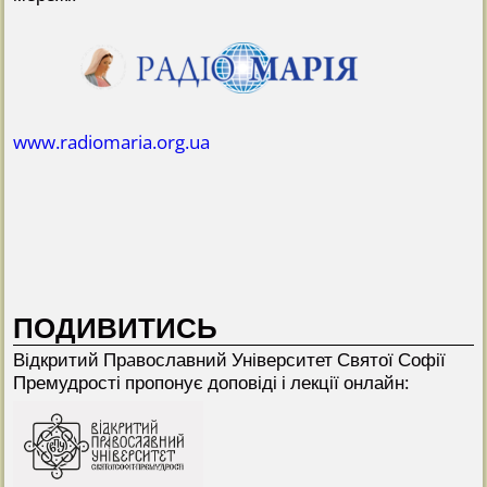
www.radiomaria.org.ua
ПОДИВИТИСЬ
Відкритий Прaвославний Університет Святої Софії
Премудрості пропонує доповіді і лекції онлайн: