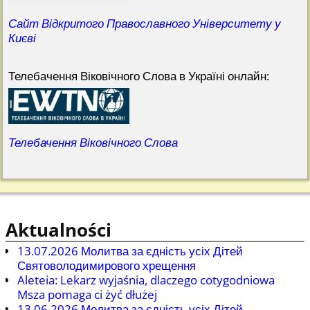
Сайт Відкритого Православного Університету у
Києві
Телебачення Віковічного Слова в Україні онлайн:
Телебачення Віковічного Слова
Aktualności
13.07.2026 Молитва за єдність усіх Дітей
Святоволодимирового хрещення
Aleteia: Lekarz wyjaśnia, dlaczego cotygodniowa
Msza pomaga ci żyć dłużej
13.06.2026 Молитва за єдність усіх Дітей