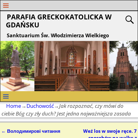
PARAFIA GRECKOKATOLICKA W
GDAŃSKU
Sanktuarium Św. Włodzimierza Wielkiego
Home
→
Duchowość
→
Jak rozpoznać, czy mówi do
ciebie Bóg czy zły duch? Jest jedna najważniejsza zasada
←
Володимирові читання
Weź los w swoje ręce. 7
Nawigacja
sposobów na walkę z