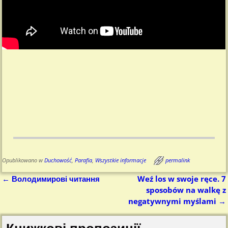
Opublikowano w
Duchowość
,
Parafia
,
Wszystkie informacje
permalink
←
Володимирові читання
Weź los w swoje ręce. 7
Nawigacja
sposobów na walkę z
negatywnymi myślami
→
Книжкові пропозиції