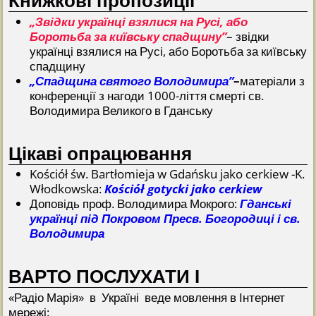
„Звідки українці взялися на Русі, або
Боротьба за київську спадщину”
– звідки
українці взялися на Русі, або Боротьба за київську
спадщину
„Спадщина святого Володимира”
–
матеріали з
конференції з нагоди 1000-ліття смерті св.
Володимира Великого в Гданську
Цікаві опрацювання
Kościół św. Bartłomieja w Gdańsku jako cerkiew -K.
Włodkowska:
Kościół gotycki jako cerkiew
Доповідь проф. Володимира Мокрого:
Гданські
українці під Покровом Пресв. Богородиці і св.
Володимира
ВАРТО ПОСЛУХАТИ І
«Радіо Марія» в Україні веде мовлення в Інтернет
мережі: