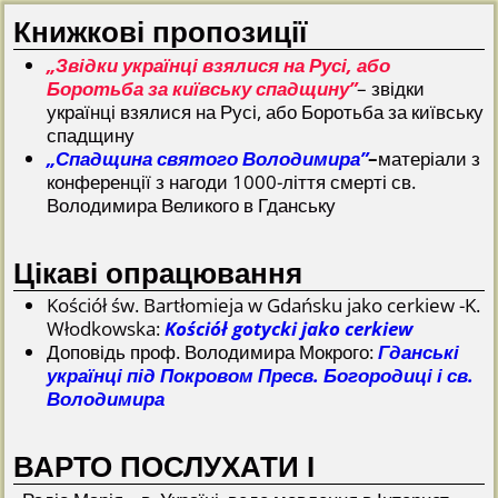
Книжкові пропозиції
„Звідки українці взялися на Русі, або
Боротьба за київську спадщину”
– звідки
українці взялися на Русі, або Боротьба за київську
спадщину
„Спадщина святого Володимира”
–
матеріали з
конференції з нагоди 1000-ліття смерті св.
Володимира Великого в Гданську
Цікаві опрацювання
Kościół św. Bartłomieja w Gdańsku jako cerkiew -K.
Włodkowska:
Kościół gotycki jako cerkiew
Доповідь проф. Володимира Мокрого:
Гданські
українці під Покровом Пресв. Богородиці і св.
Володимира
ВАРТО ПОСЛУХАТИ І