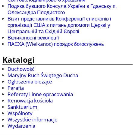
Подяка бувшого Консула України в Гданську п.
Олександра Плодистого
Візит представників Конференції єпископів і
організації США з питань допомоги Церкві у
Центральній та Східній Європі
Великопосні реколеції
ПАСХА (Wielkanoc) порядок богослужень
Katalogi
Duchowość
Maryjny Ruch Świętego Ducha
Ogłoszenia bieżące
Parafia
Referaty i inne opracowania
Renowacja kościoła
Sanktuarium
Wspólnoty
Wszystkie informacje
Wydarzenia