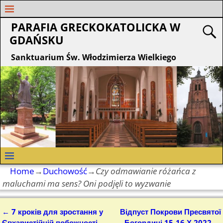
PARAFIA GRECKOKATOLICKA W
GDAŃSKU
Sanktuarium Św. Włodzimierza Wielkiego
Home
→
Duchowość
→
Czy odmawianie różańca z
maluchami ma sens? Oni podjęli to wyzwanie
←
7 кроків для зростання у
Відпуст Покрови Пресвятої
Nawigacja
Євхаристійній побожності
Богордиці 15-16 Х 2022
→