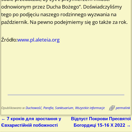
odnowionym przez Ducha Bożego”. Doświadczyliśmy
tego po podjęciu naszego rodzinnego wyzwania na
październik. Na pewno podejmiemy się go także za rok.
Źródło:
www.pl.aleteia.org
Opublikowano w
Duchowość
,
Parafia
,
Sanktuarium
,
Wszystkie informacje
permalink
←
7 кроків для зростання у
Відпуст Покрови Пресвятої
Nawigacja
Євхаристійній побожності
Богордиці 15-16 Х 2022
→