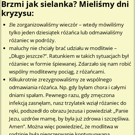
Brzmi jak sielanka? Mieliśmy dni
kryzysu:
źle zorganizowaliśmy wieczór – wtedy mówiliśmy
tylko jeden dziesiątek różańca lub odmawialiśmy
różaniec w podróży.
maluchy nie chciały brać udziału w modlitwie –
„Długo jeszcze?”. Ratunkiem w takich sytuacjach był
różaniec w formie śpiewanej. Zdarzało się nam robić
wspólny modlitewny pociąg, z różańcami.
Kilkukrotnie zrezygnowaliśmy ze wspólnego
odmawiania różańca. Np. gdy byłam chora i całymi
dniami spałam. Pewnego razu, gdy zmęczona
infekcją zasnęłam, nasz trzylatek wziął różaniec do
ręki, podszedł do obrazu Jezusa i powiedział: „Panie
Jezu, uzdrów mamę, by była już zdrowa i szczęśliwa.
Amen”. Można więc powiedzieć, że modlitwa w
rodzinie była nieprzerwanie kontynuowana.