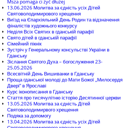
Msza pomaga ci żyć dłużej
13.06.2026 Молитва за єдність усіх Дітей
Святоволодимирового хрещення
Виїзд на Єпархіяльний День Родин та відзначення
фіналістів художнього конкурсу
Неділя Всіх Святих в гданській парафії
Свято дітей в гданській парафії
Сімейний пікнік
Зустріч у Генеральному консульстві України в
Гданську
Зіслання Святого Духа – богослуження 23-
25.05.2026
Всесвітній День Вишиванки в Гданську
Проща гданської молоді до Мати Божої „Милосердя
Двері” в Ярославі
Курс іконописання в Гданську
Стаття про тисячулітню історію Десятинної церкви
13.05.2026 Молитва за єдність Дітей
Святоволодимирвого хрещення
Подяка за допомогу
13.04.2026 Молитва за єдність усіх Дітей
Святоволодимирового хрещення