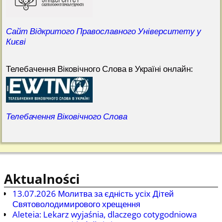
Сайт Відкритого Православного Університету у
Києві
Телебачення Віковічного Слова в Україні онлайн:
Телебачення Віковічного Слова
Aktualności
13.07.2026 Молитва за єдність усіх Дітей
Святоволодимирового хрещення
Aleteia: Lekarz wyjaśnia, dlaczego cotygodniowa