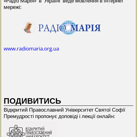
«Радіо Марія» в Україні веде мовлення в Інтернет
мережі:
www.radiomaria.org.ua
ПОДИВИТИСЬ
Відкритий Прaвославний Університет Святої Софії
Премудрості пропонує доповіді і лекції онлайн: