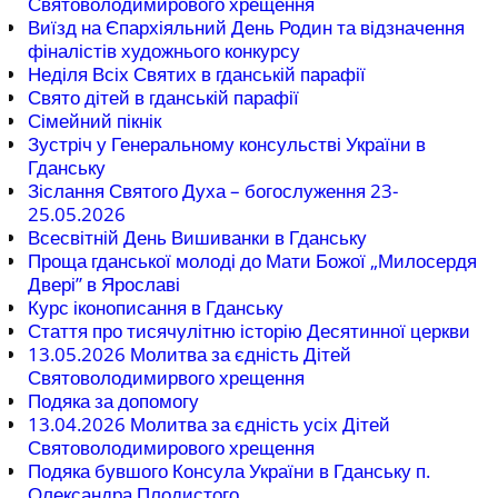
Святоволодимирового хрещення
Виїзд на Єпархіяльний День Родин та відзначення
фіналістів художнього конкурсу
Неділя Всіх Святих в гданській парафії
Свято дітей в гданській парафії
Сімейний пікнік
Зустріч у Генеральному консульстві України в
Гданську
Зіслання Святого Духа – богослуження 23-
25.05.2026
Всесвітній День Вишиванки в Гданську
Проща гданської молоді до Мати Божої „Милосердя
Двері” в Ярославі
Курс іконописання в Гданську
Стаття про тисячулітню історію Десятинної церкви
13.05.2026 Молитва за єдність Дітей
Святоволодимирвого хрещення
Подяка за допомогу
13.04.2026 Молитва за єдність усіх Дітей
Святоволодимирового хрещення
Подяка бувшого Консула України в Гданську п.
Олександра Плодистого