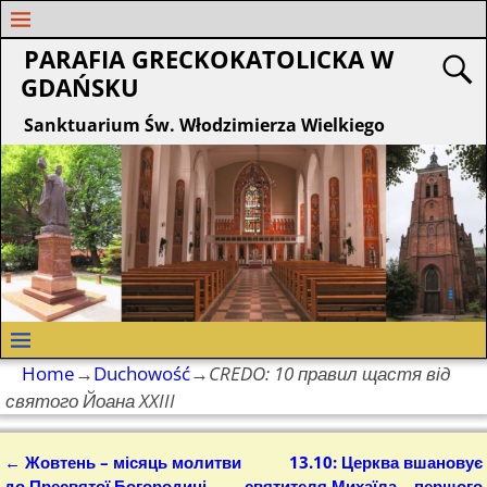
PARAFIA GRECKOKATOLICKA W
GDAŃSKU
Sanktuarium Św. Włodzimierza Wielkiego
Home
→
Duchowość
→
CREDO: 10 правил щастя від
святого Йоана XXIII
←
Жовтень – місяць молитви
13.10: Церква вшановує
Nawigacja
до Пресвятої Богородиці
святителя Михаїла – першого