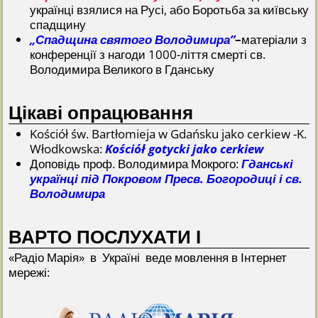
українці взялися на Русі, або Боротьба за київську
спадщину
„Спадщина святого Володимира”
–
матеріали з
конференції з нагоди 1000-ліття смерті св.
Володимира Великого в Гданську
Цікаві опрацювання
Kościół św. Bartłomieja w Gdańsku jako cerkiew -K.
Włodkowska:
Kościół gotycki jako cerkiew
Доповідь проф. Володимира Мокрого:
Гданські
українці під Покровом Пресв. Богородиці і св.
Володимира
ВАРТО ПОСЛУХАТИ І
«Радіо Марія» в Україні веде мовлення в Інтернет
мережі: