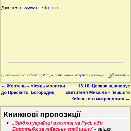
Джерело:
www.credo.pro
Opublikowano w
Duchowość
,
Parafia
,
Sanktuarium
,
Wszystkie informacje
permalink
←
Жовтень – місяць молитви
13.10: Церква вшановує
Nawigacja
до Пресвятої Богородиці
святителя Михаїла – першого
Київського митрополита
→
Книжкові пропозиції
„Звідки українці взялися на Русі, або
Боротьба за київську спадщину”
– звідки