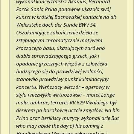
wykonał koncertmistrz Akamus, Bernhard
Forck. Sonia Prina ponownie ukazała swój
kunszt w krótkiej Bachowskiej kantacie na alt
Widerstehe doch der Sünde BWV 54.
Oszałamiające zakończenie dzieła ze
zstępującym chromatycznie motywem
kroczącego basu, ukazującym zarówno
diabła sprowadzającego grzech, jak i
opadanie grzesznych więzów z człowieka
budzącego się do prawdziwej wolności,
stanowiło prawdziwy punkt kulminacyjny
koncertu. Wieńczący wieczór – operowy w
stylu i niezwykle wirtuozowski – motet Longe
mala, umbrae, terrores RV 629 Vivaldiego był
deserem po barokowej uczcie zmysłów. Na bis
Prina oraz berlińscy muzycy wykonali arię But
who may abide the day of his coming z
Handlowskiego Mesjasza: pełną nadziei i