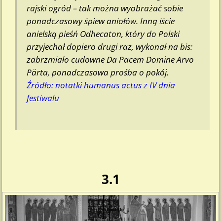
rajski ogród – tak można wyobrażać sobie
ponadczasowy śpiew aniołów. Inną iście
anielską pieśń Odhecaton, który do Polski
przyjechał dopiero drugi raz, wykonał na bis:
zabrzmiało cudowne
Da Pacem Domine
Arvo
Pärta, ponadczasowa prośba o pokój.
Ź
ródło: notatki humanus actus z IV dnia
festiwalu
3.1