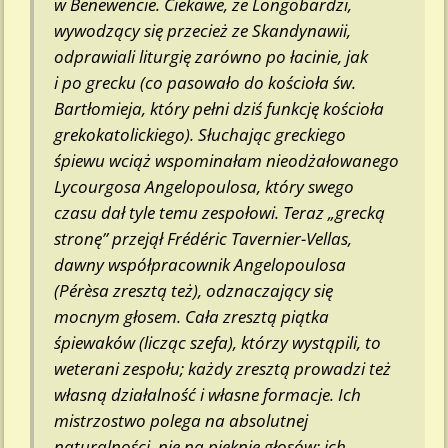
w Benewencie. Ciekawe, że Longobardzi,
wywodzący się przecież ze Skandynawii,
odprawiali liturgię zarówno po łacinie, jak
i po grecku (co pasowało do kościoła św.
Bartłomieja, który pełni dziś funkcję kościoła
grekokatolickiego). Słuchając greckiego
śpiewu wciąż wspominałam nieodżałowanego
Lycourgosa Angelopoulosa, który swego
czasu dał tyle temu zespołowi. Teraz „grecką
stronę” przejął Frédéric Tavernier-Vellas,
dawny współpracownik Angelopoulosa
(Pérèsa zresztą też), odznaczający się
mocnym głosem. Cała zresztą piątka
śpiewaków (licząc szefa), którzy wystąpili, to
weterani zespołu; każdy zresztą prowadzi też
własną działalność i własne formacje. Ich
mistrzostwo polega na absolutnej
naturalności, nie na pięknie głosów; ich