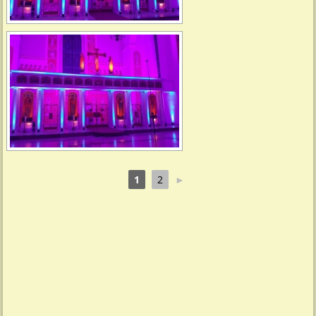
1
2
►