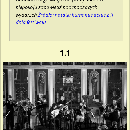
niepokoju zapowiedź nadchodzących
wydarzeń.
Źródło: notatki humanus actus z II
dnia festiwalu
1.1