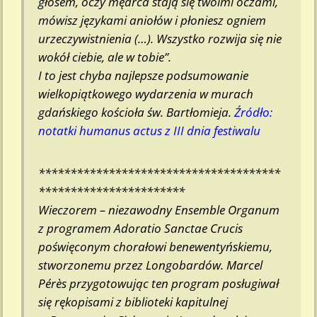
głosem, oczy mędrca stają się twoimi oczami,
mówisz językami aniołów i płoniesz ogniem
urzeczywistnienia (…). Wszystko rozwija się nie
wokół ciebie, ale w tobie”.
I to jest chyba najlepsze podsumowanie
wielkopiątkowego wydarzenia w murach
gdańskiego kościoła św. Bartłomieja.
Ź
ródło:
notatki humanus actus z III dnia festiwalu
**************************************
***********************
Wieczorem – niezawodny Ensemble Organum
z programem
Adoratio Sanctae Crucis
poświęconym chorałowi benewentyńskiemu,
stworzonemu przez Longobardów. Marcel
Pérès przygotowując ten program posługiwał
się rękopisami z biblioteki kapitulnej