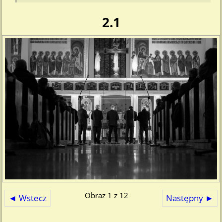
2.1
Obraz 1 z 12
◄ Wstecz
Następny ►