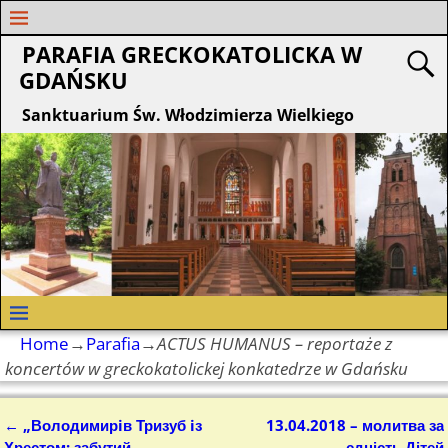
PARAFIA GRECKOKATOLICKA W
GDAŃSKU
Sanktuarium Św. Włodzimierza Wielkiego
Home
→
Parafia
→
ACTUS HUMANUS – reportaże z
koncertów w greckokatolickej konkatedrze w Gdańsku
←
„Володимирiв Тризуб iз
13.04.2018 – молитва за
Nawigacja
Хрестом: забутий
єдність Дітей