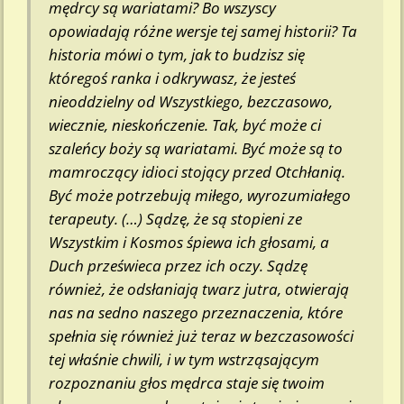
mędrcy są wariatami? Bo wszyscy
opowiadają różne wersje tej samej historii? Ta
historia mówi o tym, jak to budzisz się
któregoś ranka i odkrywasz, że jesteś
nieoddzielny od Wszystkiego, bezczasowo,
wiecznie, nieskończenie. Tak, być może ci
szaleńcy boży są wariatami. Być może są to
mamroczący idioci stojący przed Otchłanią.
Być może potrzebują miłego, wyrozumiałego
terapeuty. (…) Sądzę, że są stopieni ze
Wszystkim i Kosmos śpiewa ich głosami, a
Duch prześwieca przez ich oczy. Sądzę
również, że odsłaniają twarz jutra, otwierają
nas na sedno naszego przeznaczenia, które
spełnia się również już teraz w bezczasowości
tej właśnie chwili, i w tym wstrząsającym
rozpoznaniu głos mędrca staje się twoim