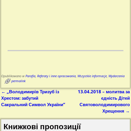
Opublikowano w
Parafia
,
Referaty i inne opracowania
,
Wszystkie informacje
,
Wydarzenia
permalink
←
„Володимирiв Тризуб iз
13.04.2018 – молитва за
Nawigacja
Хрестом: забутий
єдність Дітей
Сакральний Символ України”
Святоволодимирового
Хрещення
→
Книжкові пропозиції