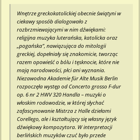
Wnętrze greckokatolickiej obecnie świątyni w
ciekawy sposób dialogowało z
rozbrzmiewającymi w nim dźwiękami:
religijna muzyka luterańska, katolicka oraz
„pogańska”, nawiązująca do mitologii
greckiej, dopełniały się znakomicie, tworząc
razem opowieść o bólu i tęsknocie, które nie
mają narodowości, płci ani wyznania.
Niezawodna Akademie für Alte Musik Berlin
rozpoczęła występ od Concerto grosso F-dur
op. 6 nr 2 HWV 320 Handla – muzyki o
włoskim rodowodzie, w której słychać
zafascynowanie Mistrza z Halle dziełami
Corellego, ale i kształtujący się własny język
dźwiękowy kompozytora. W interpretacji
berlińskich muzyków czuć było przede