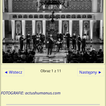
Obraz 1 z 11
◄ Wstecz
Następny ►
FOTOGRAFIE: actushumanus.com