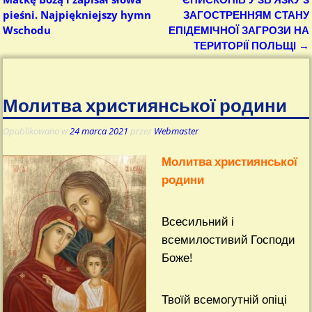
pieśni. Najpiękniejszy hymn
ЗАГОСТРЕННЯМ СТАНУ
Wschodu
ЕПІДЕМІЧНОЇ ЗАГРОЗИ НА
ТЕРИТОРІЇ ПОЛЬЩІ
→
Молитва християнської родини
Opublikowano w
24 marca 2021
przez
Webmaster
Молитва християнської
родини
Всесильний і
всемилостивий Господи
Боже!
Твоїй всемогутній опіці