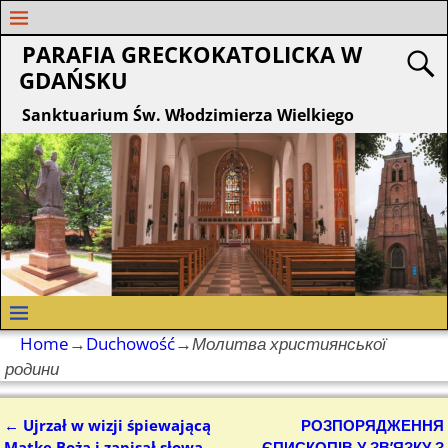
PARAFIA GRECKOKATOLICKA W
GDAŃSKU
Sanktuarium Św. Włodzimierza Wielkiego
Home
→
Duchowość
→
Молитва християнської
родини
←
Ujrzał w wizji śpiewającą
РОЗПОРЯДЖЕННЯ
Nawigacja
Matkę Bożą i zapisał słowa
ЄПИСКОПІВ У ЗВ’ЯЗКУ З