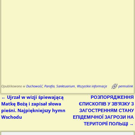
Opublikowano w
Duchowość
,
Parafia
,
Sanktuarium
,
Wszystkie informacje
permalink
←
Ujrzał w wizji śpiewającą
РОЗПОРЯДЖЕННЯ
Nawigacja
Matkę Bożą i zapisał słowa
ЄПИСКОПІВ У ЗВ’ЯЗКУ З
pieśni. Najpiękniejszy hymn
ЗАГОСТРЕННЯМ СТАНУ
Wschodu
ЕПІДЕМІЧНОЇ ЗАГРОЗИ НА
ТЕРИТОРІЇ ПОЛЬЩІ
→