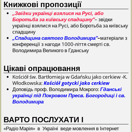
Книжкові пропозиції
„Звідки українці взялися на Русі, або
Боротьба за київську спадщину”
– звідки
українці взялися на Русі, або Боротьба за київську
спадщину
„Спадщина святого Володимира”
–
матеріали з
конференції з нагоди 1000-ліття смерті св.
Володимира Великого в Гданську
Цікаві опрацювання
Kościół św. Bartłomieja w Gdańsku jako cerkiew -K.
Włodkowska:
Kościół gotycki jako cerkiew
Доповідь проф. Володимира Мокрого:
Гданські
українці під Покровом Пресв. Богородиці і св.
Володимира
ВАРТО ПОСЛУХАТИ І
«Радіо Марія» в Україні веде мовлення в Інтернет