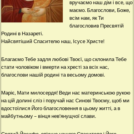
вручаємо наш дім і все, що
маємо. Благослови, Боже,
всім нам, як Ти
благословив Пресвятій
Родині в Назареті.
Найсвятіший Спасителю наш, Ісусе Христе!
Благаємо Тебе задля любові Твоєї, що склонила Тебе
стати чоловіком і вмерти на хресті за всіх нас,
благослови нашій родині та весьому домові.
Маріє, Мати милосердя! Веди нас материнською рукою
на цій долині сліз і поручай нас Синові Твоєму, щоб ми
вдостоїлися Його благословення в цьому житті, а в
майбутньому – вінця нев’янущчої слави.
Святий Йосифе, опікуне нашого Спасителя і Його