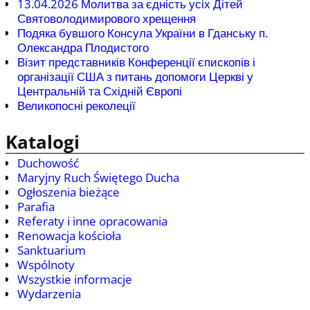
13.04.2026 Молитва за єдність усіх Дітей
Святоволодимирового хрещення
Подяка бувшого Консула України в Гданську п.
Олександра Плодистого
Візит представників Конференції єпископів і
організації США з питань допомоги Церкві у
Центральній та Східній Європі
Великопосні реколеції
Katalogi
Duchowość
Maryjny Ruch Świętego Ducha
Ogłoszenia bieżące
Parafia
Referaty i inne opracowania
Renowacja kościoła
Sanktuarium
Wspólnoty
Wszystkie informacje
Wydarzenia