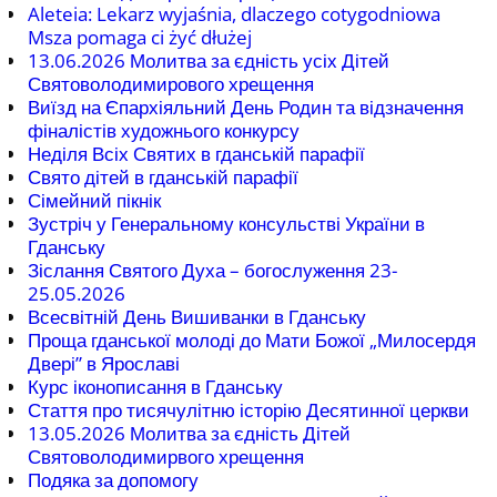
Aleteia: Lekarz wyjaśnia, dlaczego cotygodniowa
Msza pomaga ci żyć dłużej
13.06.2026 Молитва за єдність усіх Дітей
Святоволодимирового хрещення
Виїзд на Єпархіяльний День Родин та відзначення
фіналістів художнього конкурсу
Неділя Всіх Святих в гданській парафії
Свято дітей в гданській парафії
Сімейний пікнік
Зустріч у Генеральному консульстві України в
Гданську
Зіслання Святого Духа – богослуження 23-
25.05.2026
Всесвітній День Вишиванки в Гданську
Проща гданської молоді до Мати Божої „Милосердя
Двері” в Ярославі
Курс іконописання в Гданську
Стаття про тисячулітню історію Десятинної церкви
13.05.2026 Молитва за єдність Дітей
Святоволодимирвого хрещення
Подяка за допомогу