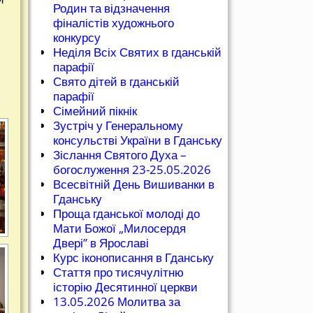
Родин та відзначення
фіналістів художнього
конкурсу
Неділя Всіх Святих в гданській
парафії
Свято дітей в гданській
парафії
Сімейний пікнік
Зустріч у Генеральному
консульстві України в Гданську
Зіслання Святого Духа –
богослуження 23-25.05.2026
Всесвітній День Вишиванки в
Гданську
Проща гданської молоді до
Мати Божої „Милосердя
Двері” в Ярославі
Курс іконописання в Гданську
Стаття про тисячулітню
історію Десятинної церкви
13.05.2026 Молитва за