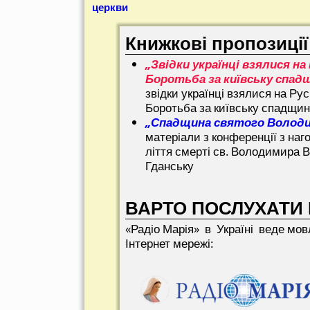
Nawigacja
церкви
Книжкові пропозиції
„Звідки українці взялися на 
Боротьба за київську спад
звідки українці взялися на Рус
Боротьба за київську спадщи
„Спадщина святого Волод
матеріали з конференції з наг
ліття смерті св. Володимира В
Гданську
ВАРТО ПОСЛУХАТИ 
«Радіо Марія» в Україні веде мов
Інтернет мережі: