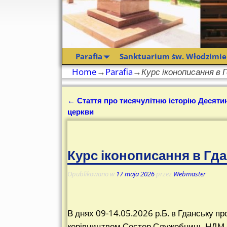
Parafia
Sanktuarium św. Włodzimie
Home
→
Parafia
→
Курс іконописання в 
←
Стаття про тисячулітню історію Десяти
Nawigacja
церкви
Курс іконописання в Гд
Opublikowano w
17 maja 2026
przez
Webmaster
В днях 09-14.05.2026 р.Б. в Гданську п
керівництвом Сестер Служебниць НДМ – 