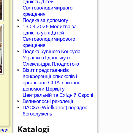
єдність Дітей
Святоволодимирвого
хрещення
Подяка за допомогу
13.04.2026 Молитва за
єдність усіх Дітей
Святоволодимирового
хрещення
Подяка бувшого Консула
України в Гданську п.
Олександра Плодистого
Візит представників
Конференції єпископів і
організації США з питань
допомоги Церкві у
Центральній та Східній Європі
Великопосні реколеції
ПАСХА (Wielkanoc) порядок
богослужень
Katalogi
ердя