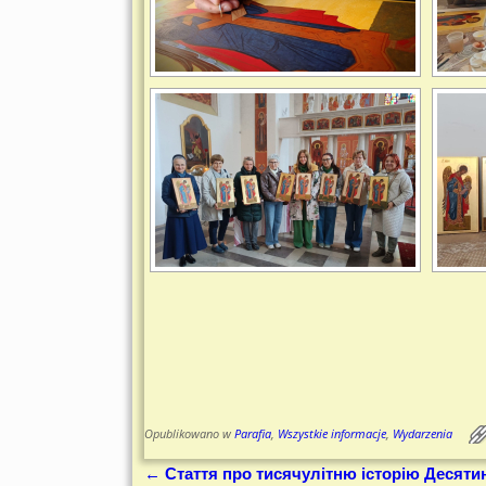
Opublikowano w
Parafia
,
Wszystkie informacje
,
Wydarzenia
←
Стаття про тисячулітню історію Десяти