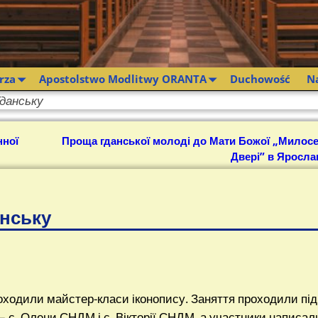
rza
Apostolstwo Modlitwy ORANTA
Duchowość
N
Гданську
нної
Проща гданської молоді до Мати Божої „Милос
Двері” в Яросла
анську
роходили майстер-класи іконопису. Заняття проходили під
с. Олени СНДМ і с. Вікторії СНДМ, а участники написал