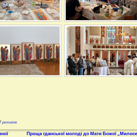
permalink
нної
Проща гданської молоді до Мати Божої „Милос