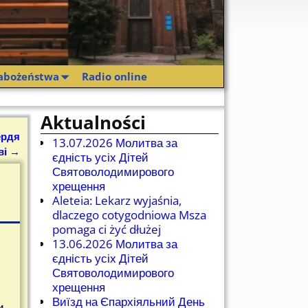
abożeństwa
Radio online
Aktualności
ердя
13.07.2026 Молитва за
ві
→
єдність усіх Дітей
Святоволодимирового
хрещення
Aleteia: Lekarz wyjaśnia,
dlaczego cotygodniowa Msza
pomaga ci żyć dłużej
13.06.2026 Молитва за
єдність усіх Дітей
Святоволодимирового
хрещення
Виїзд на Єпархіяльний День
и