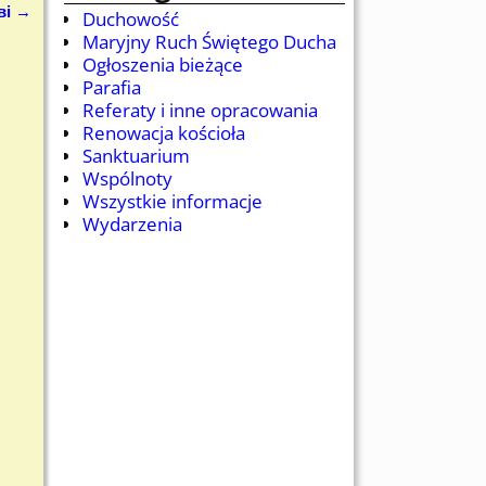
ві
→
Duchowość
Maryjny Ruch Świętego Ducha
Ogłoszenia bieżące
Parafia
Referaty i inne opracowania
Renowacja kościoła
Sanktuarium
Wspólnoty
Wszystkie informacje
Wydarzenia