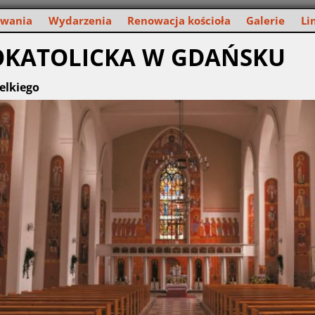
owania
Wydarzenia
Renowacja kościoła
Galerie
Li
OKATOLICKA W GDAŃSKU
elkiego