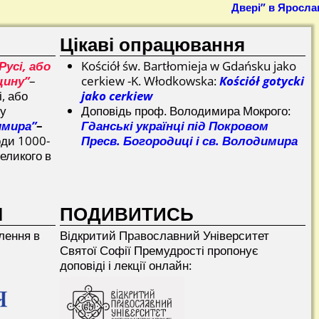
Двері” в Яросла
Цікаві опрацювання
Русі, або
Kościół św. Bartłomieja w Gdańsku jako
щину”
–
cerkiew -K. Włodkowska:
Kościół gotycki
і, або
jako cerkiew
ну
Доповідь проф. Володимира Мокрого:
имира”
–
Гданські українці під Покровом
оди 1000-
Пресв. Богородиці і св. Володимира
еликого в
І
ПОДИВИТИСЬ
лення в
Відкритий Прaвославний Університет
Святої Софії Премудрості пропонує
доповіді і лекції онлайн: