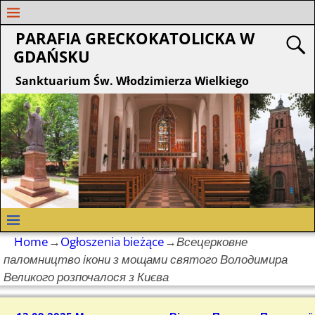
PARAFIA GRECKOKATOLICKA W
GDAŃSKU
Sanktuarium Św. Włodzimierza Wielkiego
Home
→
Ogłoszenia bieżące
→
Всецерковне
паломництво ікони з мощами святого Володимира
Великого розпочалося з Києва