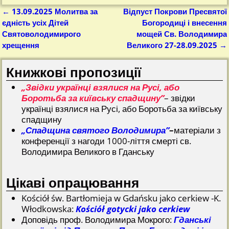
←
13.09.2025 Молитва за
Відпуст Покрови Пресвятої
Nawigacja
єдність усіх Дітей
Богородиці і внесення
Святоволодимирого
мощей Св. Володимира
хрещення
Великого 27-28.09.2025
→
Книжкові пропозиції
„Звідки українці взялися на Русі, або
Боротьба за київську спадщину”
– звідки
українці взялися на Русі, або Боротьба за київську
спадщину
„Спадщина святого Володимира”
–
матеріали з
конференції з нагоди 1000-ліття смерті св.
Володимира Великого в Гданську
Цікаві опрацювання
Kościół św. Bartłomieja w Gdańsku jako cerkiew -K.
Włodkowska:
Kościół gotycki jako cerkiew
Доповідь проф. Володимира Мокрого:
Гданські