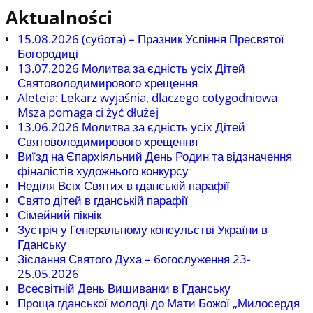
Aktualności
15.08.2026 (cубота) – Празник Успіння Пресвятої
Богородиці
13.07.2026 Молитва за єдність усіх Дітей
Святоволодимирового хрещення
Aleteia: Lekarz wyjaśnia, dlaczego cotygodniowa
Msza pomaga ci żyć dłużej
13.06.2026 Молитва за єдність усіх Дітей
Святоволодимирового хрещення
Виїзд на Єпархіяльний День Родин та відзначення
фіналістів художнього конкурсу
Неділя Всіх Святих в гданській парафії
Свято дітей в гданській парафії
Сімейний пікнік
Зустріч у Генеральному консульстві України в
Гданську
Зіслання Святого Духа – богослуження 23-
25.05.2026
Всесвітній День Вишиванки в Гданську
Проща гданської молоді до Мати Божої „Милосердя