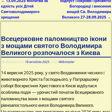
←
13.09.2025 Молитва за
Відпуст Покрови Пресвятої
Nawigacja
єдність усіх Дітей
Богородиці і внесення
Святоволодимирого
мощей Св. Володимира
хрещення
Великого 27-28.09.2025
→
Всецерковне паломництво ікони
з мощами святого Володимира
Великого розпочалося з Києва
Opublikowano w
18 września 2025
przez
Webmaster
14 вересня 2025 року, у свято Воздвиження чесного і
животворного Хреста Господнього, у Патріаршому
соборі Воскресіння Христового в Києві відбулася
особлива подія — урочистий початок Всецерковного
паломництва ікони з мощами святого
рівноапостольного князя Володимира Великого.
Це паломництво, яке триватиме до кінця 2026 року, має