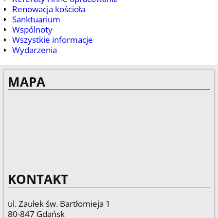
Renowacja kościoła
Sanktuarium
Wspólnoty
Wszystkie informacje
Wydarzenia
MAPA
KONTAKT
ul. Zaułek św. Bartłomieja 1
80-847 Gdańsk