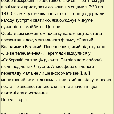
собор Воскресіння Христового в Києві. Протягом дня
вірні могли приступати до ікони з мощами з 7:30 по
19:00. Саме тут мешканці та гості столиці одержали
нагоду зустріти святиню, яка об’єднує минуле,
сучасність і майбутнє Церкви.
Особливим моментом початку паломництва стала
презентація документального фільму «Святий
Володимир Великий: Повернення», який підготувало
«Живе телебачення». Перегляди відбулися у
«Соборовій світлиці» (укритті Патріаршого собору)
після недільних Літургій. Атмосфера спільного
перегляду мала не лише інформативний, а й
молитовний вимір, допомагаючи глибше відчути велич
постаті рівноапостольного князя та значення цієї
святині для сьогодення.
Передісторія