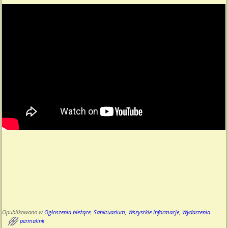
Opublikowano w
Ogłoszenia bieżące
,
Sanktuarium
,
Wszystkie informacje
,
Wydarzenia
permalink