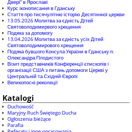
Двері” в Ярославі
Курс іконописання в Гданську
Стаття про тисячулітню історію Десятинної церкви
13.05.2026 Молитва за єдність Дітей
Святоволодимирвого хрещення
Подяка за допомогу
13.04.2026 Молитва за єдність усіх Дітей
Святоволодимирового хрещення
Подяка бувшого Консула України в Гданську п.
Олександра Плодистого
Візит представників Конференції єпископів і
організації США з питань допомоги Церкві у
Центральній та Східній Європі
Великопосні реколеції
Katalogi
Duchowość
Maryjny Ruch Świętego Ducha
Ogłoszenia bieżące
Parafia
Referaty i inne opracowania