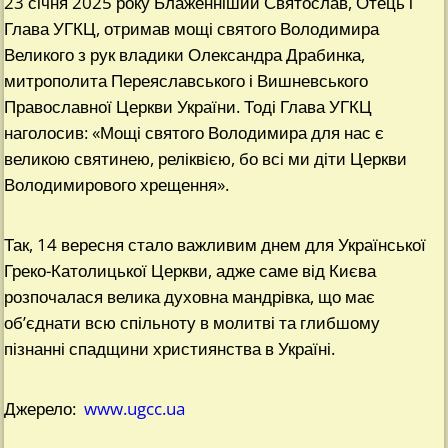
23 січня 2025 року Блаженніший Святослав, Отець і
Глава УГКЦ, отримав мощі святого Володимира
Великого з рук владики Олександра Драбинка,
митрополита Переяславського і Вишневського
Православної Церкви України. Тоді Глава УГКЦ
наголосив: «Мощі святого Володимира для нас є
великою святинею, реліквією, бо всі ми діти Церкви
Володимирового хрещення».
Так, 14 вересня стало важливим днем для Української
Греко-Католицької Церкви, адже саме від Києва
розпочалася велика духовна мандрівка, що має
об’єднати всю спільноту в молитві та глибшому
пізнанні спадщини християнства в Україні.
Джерело:
www.ugcc.ua