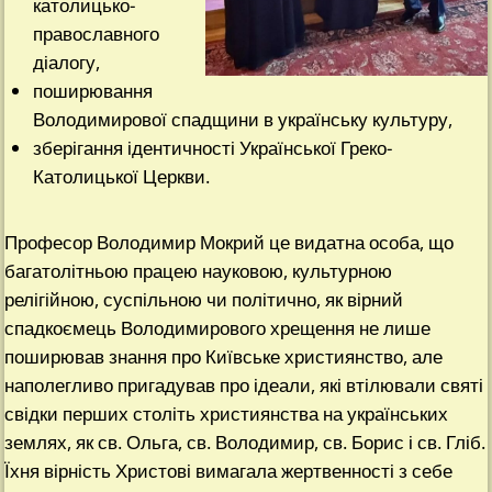
католицько-
православного
діалогу,
поширювання
Володимирової спадщини в українську культуру,
зберігання ідентичності Української Греко-
Католицької Церкви.
Професор Володимир Мокрий це видатна особа, що
багатолітньою працею науковою, культурною
релігійною, суспільною чи політично, як вірний
спадкоємець Володимирового хрещення не лише
поширював знання про Київське християнство, але
наполегливо пригадував про ідеали, які втілювали святі
свідки перших століть християнства на українських
землях, як св. Ольга, св. Володимир, св. Борис і св. Гліб.
Їхня вірність Христові вимагала жертвенності з себе