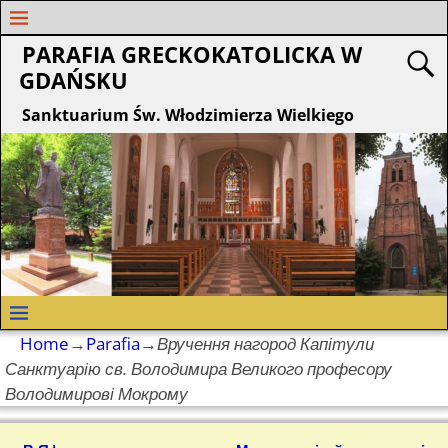
PARAFIA GRECKOKATOLICKA W
GDAŃSKU
Sanktuarium Św. Włodzimierza Wielkiego
Home
→
Parafia
→
Вручення нагород Капітули
Санктуарію св. Володимира Великого професору
Володимирові Мокрому