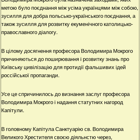
метою було поєднання між усіма українцями між собою,
зусилля для добра польсько-українського поєднання, а
також зусилля для розвитку екуменічного католицько-
православного діалогу.
В цілому досягнення професора Володимира Мокрого
причиняються до поширювання і розвитку знань про
Київську цивілізацію для протидії фальшивих ідей
россійської пропаганди.
Усе це спричинилось до визнання заслуг професора
Володимира Мокрого і надання статутних нагород
Капітули.
В головному Капітула Санктуарію св. Володимира
Великого Хрестителя своєю діяльнстю через,