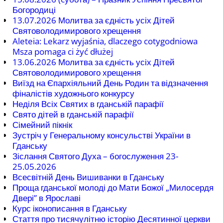
Богородиці
13.07.2026 Молитва за єдність усіх Дітей
Святоволодимирового хрещення
Aleteia: Lekarz wyjaśnia, dlaczego cotygodniowa
Msza pomaga ci żyć dłużej
13.06.2026 Молитва за єдність усіх Дітей
Святоволодимирового хрещення
Виїзд на Єпархіяльний День Родин та відзначення
фіналістів художнього конкурсу
Неділя Всіх Святих в гданській парафії
Свято дітей в гданській парафії
Сімейний пікнік
Зустріч у Генеральному консульстві України в
Гданську
Зіслання Святого Духа – богослуження 23-
25.05.2026
Всесвітній День Вишиванки в Гданську
Проща гданської молоді до Мати Божої „Милосердя
Двері” в Ярославі
Курс іконописання в Гданську
Стаття про тисячулітню історію Десятинної церкви