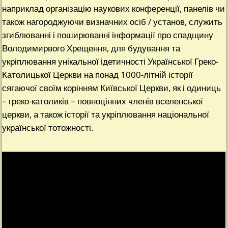
наприклад організацію наукових конференції, панелів чи
також нагороджуючи визначних осіб / установ, служить
згиблюванні і поширюванні інформації про спадщину
Володимирвого Хрещення, для будування та
укріплювання унікальної ідетичності Української Греко-
Католицької Церкви на понад 1000-літнiй історії
сягаючої своїм корінням Київської Церкви, як і одиниць
– греко-католиків – повноцінних членів вселенської
церкви, а також історії та укріплювання національної
української тотожності.