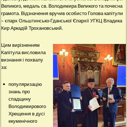
Великого, медаль св. Володимира Великого та почесна
грамота. Відзначення вручив особисто Голова капітули
– єпарх Ольштинсько-Гданської Єпархії УГКЦ Владика
Кир Аркадій Трохановський.
Цим вирізненням
Капітула висловила
визнання і похвалу
за:
популяризацію
знань про
спадщину
Володимирового
Хрещення в дусі
екуменічного