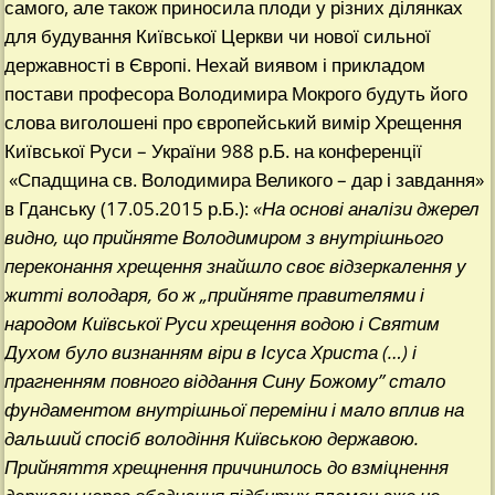
самого, але також приносила плоди у різних ділянках
для будування Київської Церкви чи нової сильної
державності в Європі. Нехай виявом і прикладом
постави професора Володимира Мокрого будуть його
слова виголошені про європейський вимір Хрещення
Київської Руси – України 988 р.Б. на конференції
«Спадщина св. Володимира Великого – дар і завдання»
в Гданську (17.05.2015 р.Б.):
«
На основі аналізи джерел
видно, що прийняте Володимиром з внутрішнього
переконання хрещення знайшло своє відзеркалення у
житті володаря, бо ж „прийняте правителями і
народом Київської Руси хрещення водою і Святим
Духом було визнанням віри в Ісуса Христа (…) і
прагненням повного віддання Сину Божому” стало
фундаментом внутрішньої переміни і мало вплив на
дальший спосіб володіння Київською державою.
Прийняття хрещнення причинилось до взміцнення