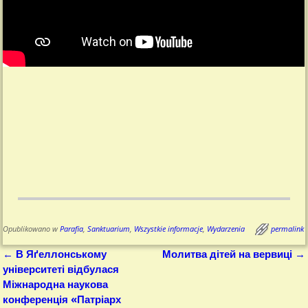
Opublikowano w
Parafia
,
Sanktuarium
,
Wszystkie informacje
,
Wydarzenia
permalink
←
В Яґеллонському
Молитва дітей на вервиці
→
Nawigacja
університеті відбулася
Міжнародна наукова
конференція «Патріарх