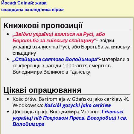
Йосиф Сліпий: жива
спадщина ісповідника віри»
Книжкові пропозиції
„Звідки українці взялися на Русі, або
Боротьба за київську спадщину”
– звідки
українці взялися на Русі, або Боротьба за київську
спадщину
„Спадщина святого Володимира”
–
матеріали з
конференції з нагоди 1000-ліття смерті св.
Володимира Великого в Гданську
Цікаві опрацювання
Kościół św. Bartłomieja w Gdańsku jako cerkiew -K.
Włodkowska:
Kościół gotycki jako cerkiew
Доповідь проф. Володимира Мокрого:
Гданські
українці під Покровом Пресв. Богородиці і св.
Володимира