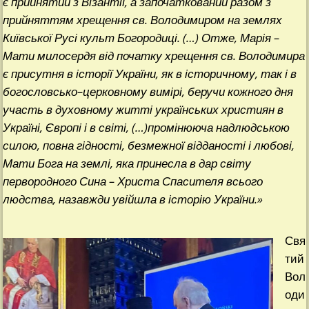
є прийнятий з Візантії, а започаткований разом з
прийняттям хрещення св. Володимиром на землях
Київської Русі культ Богородиці. (…) Отже, Марія –
Мати милосердя від початку хрещення св. Володимира
є присутня в історії України, як в історичному, так і в
богословсько
–
церковному
вимірі, беручи кожного дня
участь в духовному житті українських християн в
Україні, Європі і в світі, (…)промінююча надлюдською
силою, повна гідності, безмежної відданості і любові,
Мати Бога на землі, яка принесла в дар світу
первородного Сина – Христа Спасителя всього
людства, назавжди увійшла в історію України.»
Свя
тий
Вол
оди