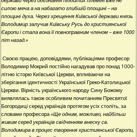
держави через обєднання підбитих племен вже не
силою меча а на набагато глибшій площині – на
площині духа. Через хрещення Київської держави князь
Володимир залучив Київську Русь до християнської
Європи і стала вона її повноправним членом – вже 1000
літ назад
.»
Своєю працею, доповіддями, публікаціями професор
Володимир Мокрий постійно нагадував про понад 1000-
літню історю Київської Церкви, впливаючи на
зберігання ідентичності Української Греко-Католицької
Церкви. Вірність українського народу Сину Божому
виявлялась також особливим почитанням Пресвятої
Богородиці серед українців протягом усіх століть, за
словами професора
«
Ще одним, можливо, найбільш
живим серед українців свідченням внеску св.
Володимира в процес творення християнської Європи,