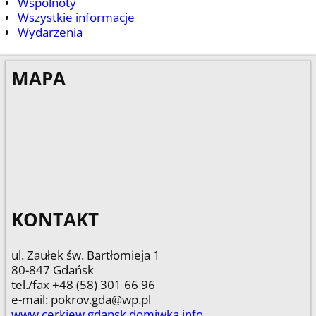
Wspólnoty
Wszystkie informacje
Wydarzenia
MAPA
KONTAKT
ul. Zaułek św. Bartłomieja 1
80-847 Gdańsk
tel./fax +48 (58) 301 66 96
e-mail: pokrov.gda@wp.pl
www.cerkiew.gdansk.domiwka.info