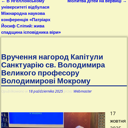
←
В Яґеллонському
Молитва дітей на вервиці
→
Nawigacja
університеті відбулася
Міжнародна наукова
конференція «Патріарх
Йосиф Сліпий: жива
спадщина ісповідника віри»
Вручення нагород Капітули
Санктуарію св. Володимира
Великого професору
Володимирові Мокрому
Opublikowano w
18 października 2025
przez
Webmaster
17
жовтня