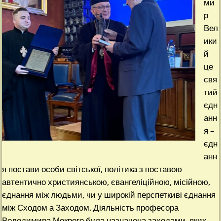
ми
р
Вел
ики
й
це
свя
тий
єдн
анн
я –
єдн
анн
я постави особи світської, політика з поставою
автентично християнською, євангеліційною, місійною,
єднання між людьми, чи у широкій перспеткиві єднання
між Сходом а Заходом. Діяльність професора
Володимира Мокрого була назначена заходами, яких