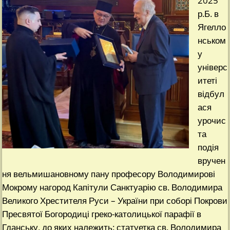
2025
р.Б. в
Ягелло
нськом
у
універс
итеті
відбул
ася
урочис
та
подія
вручен
ня вельмишановному пану професору Володимирові
Мокрому нагород Капітули Санктуарію св. Володимира
Великого Хрестителя Руси – України при соборі Покрови
Пресвятої Богородиці греко-католицької парафії в
Гданську, до яких належить: статуетка св. Володимира