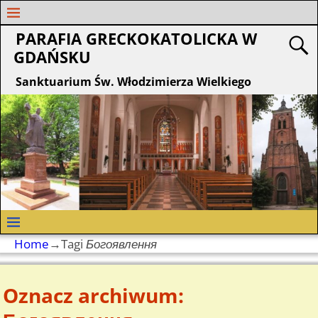
PARAFIA GRECKOKATOLICKA W
GDAŃSKU
Sanktuarium Św. Włodzimierza Wielkiego
Home
→Tagi
Богоявлення
Oznacz archiwum: