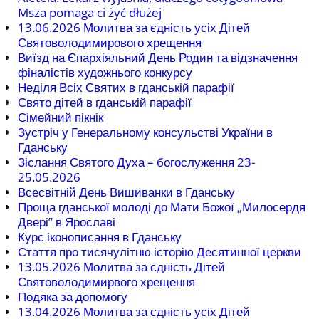
Msza pomaga ci żyć dłużej
13.06.2026 Молитва за єдність усіх Дітей
Святоволодимирового хрещення
Виїзд на Єпархіяльний День Родин та відзначення
фіналістів художнього конкурсу
Неділя Всіх Святих в гданській парафії
Свято дітей в гданській парафії
Сімейний пікнік
Зустріч у Генеральному консульстві України в
Гданську
Зіслання Святого Духа – богослуження 23-
25.05.2026
Всесвітній День Вишиванки в Гданську
Проща гданської молоді до Мати Божої „Милосердя
Двері” в Ярославі
Курс іконописання в Гданську
Стаття про тисячулітню історію Десятинної церкви
13.05.2026 Молитва за єдність Дітей
Святоволодимирвого хрещення
Подяка за допомогу
13.04.2026 Молитва за єдність усіх Дітей