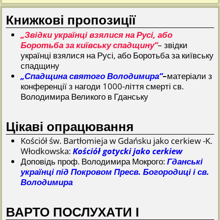
Книжкові пропозиції
„Звідки українці взялися на Русі, або
Боротьба за київську спадщину”
– звідки
українці взялися на Русі, або Боротьба за київську
спадщину
„Спадщина святого Володимира”
–
матеріали з
конференції з нагоди 1000-ліття смерті св.
Володимира Великого в Гданську
Цікаві опрацювання
Kościół św. Bartłomieja w Gdańsku jako cerkiew -K.
Włodkowska:
Kościół gotycki jako cerkiew
Доповідь проф. Володимира Мокрого:
Гданські
українці під Покровом Пресв. Богородиці і св.
Володимира
ВАРТО ПОСЛУХАТИ І