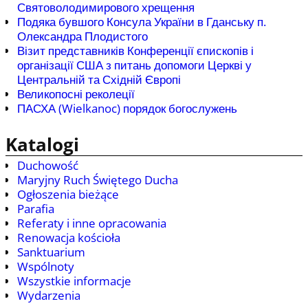
Святоволодимирового хрещення
Подяка бувшого Консула України в Гданську п.
Олександра Плодистого
Візит представників Конференції єпископів і
організації США з питань допомоги Церкві у
Центральній та Східній Європі
Великопосні реколеції
ПАСХА (Wielkanoc) порядок богослужень
Katalogi
Duchowość
Maryjny Ruch Świętego Ducha
Ogłoszenia bieżące
Parafia
Referaty i inne opracowania
Renowacja kościoła
Sanktuarium
Wspólnoty
Wszystkie informacje
Wydarzenia