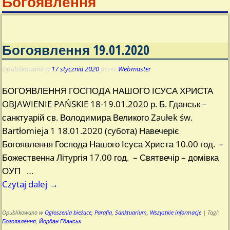
Богоявлення
Богоявлення 19.01.2020
Opublikowano w
17 stycznia 2020
przez
Webmaster
БОГОЯВЛЕННЯ ГОСПОДА НАШОГО ІСУСА ХРИСТА
OBJAWIENIE PAŃSKIE 18-19.01.2020 р. Б. Гданськ –
санктуарій св. Володимира Великого Zaułek św.
Bartłomieja 1 18.01.2020 (cубота) Навечеріє
Богоявлення Господа Нашого Ісуса Христа 10.00 год. –
Божественнa Літургія 17.00 год. – Святвечір – домівка
ОУП
…
Czytaj dalej →
Opublikowano w
Ogłoszenia bieżące
,
Parafia
,
Sanktuarium
,
Wszystkie informacje
|
Tagi:
Богоявлення
,
Йордан Гданськ