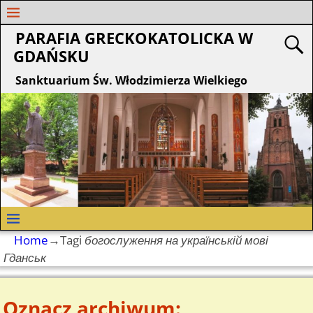
PARAFIA GRECKOKATOLICKA W
GDAŃSKU
Sanktuarium Św. Włodzimierza Wielkiego
Home
→Tagi
богослуження на українській мові
Гданськ
Oznacz archiwum: