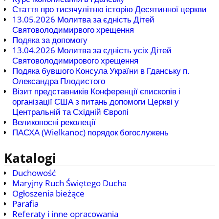
Стаття про тисячулітню історію Десятинної церкви
13.05.2026 Молитва за єдність Дітей
Святоволодимирвого хрещення
Подяка за допомогу
13.04.2026 Молитва за єдність усіх Дітей
Святоволодимирового хрещення
Подяка бувшого Консула України в Гданську п.
Олександра Плодистого
Візит представників Конференції єпископів і
організації США з питань допомоги Церкві у
Центральній та Східній Європі
Великопосні реколеції
ПАСХА (Wielkanoc) порядок богослужень
Katalogi
Duchowość
Maryjny Ruch Świętego Ducha
Ogłoszenia bieżące
Parafia
Referaty i inne opracowania