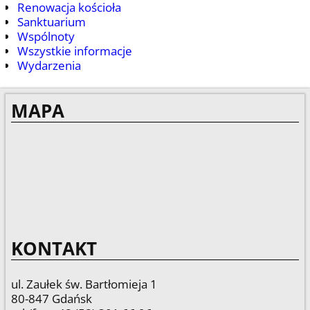
Renowacja kościoła
Sanktuarium
Wspólnoty
Wszystkie informacje
Wydarzenia
MAPA
KONTAKT
ul. Zaułek św. Bartłomieja 1
80-847 Gdańsk