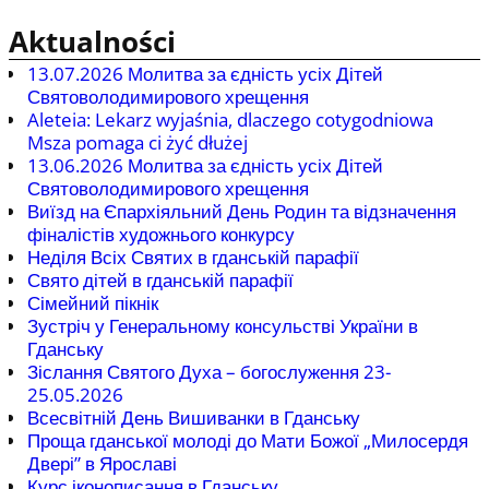
Aktualności
13.07.2026 Молитва за єдність усіх Дітей
Святоволодимирового хрещення
Aleteia: Lekarz wyjaśnia, dlaczego cotygodniowa
Msza pomaga ci żyć dłużej
13.06.2026 Молитва за єдність усіх Дітей
Святоволодимирового хрещення
Виїзд на Єпархіяльний День Родин та відзначення
фіналістів художнього конкурсу
Неділя Всіх Святих в гданській парафії
Свято дітей в гданській парафії
Сімейний пікнік
Зустріч у Генеральному консульстві України в
Гданську
Зіслання Святого Духа – богослуження 23-
25.05.2026
Всесвітній День Вишиванки в Гданську
Проща гданської молоді до Мати Божої „Милосердя
Двері” в Ярославі
Курс іконописання в Гданську