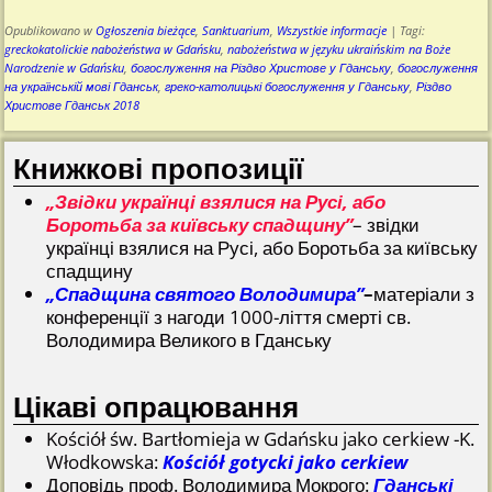
Opublikowano w
Ogłoszenia bieżące
,
Sanktuarium
,
Wszystkie informacje
|
Tagi:
greckokatolickie nabożeństwa w Gdańsku
,
nabożeństwa w języku ukraińskim na Boże
Narodzenie w Gdańsku
,
богослуження на Різдво Христове у Гданську
,
богослуження
на українській мові Гданськ
,
греко-католицькі богослуження у Гданську
,
Різдво
Христове Гданськ 2018
Книжкові пропозиції
„Звідки українці взялися на Русі, або
Боротьба за київську спадщину”
– звідки
українці взялися на Русі, або Боротьба за київську
спадщину
„Спадщина святого Володимира”
–
матеріали з
конференції з нагоди 1000-ліття смерті св.
Володимира Великого в Гданську
Цікаві опрацювання
Kościół św. Bartłomieja w Gdańsku jako cerkiew -K.
Włodkowska:
Kościół gotycki jako cerkiew
Доповідь проф. Володимира Мокрого:
Гданські