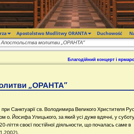
rza
Apostolstwo Modlitwy ORANTA
Duchowość
N
я Апостольства молитви „ОРАНТА”
Благодійний концерт і ярмар
молитви „ОРАНТА”
 при Санктуарії св. Володимира Великого Христителя Рус
м о. Йосифа Улицького, за який усі дуже вдячні, у субот
20-ліття своєї постійної діяльности, що почалась саме в
1.2002).