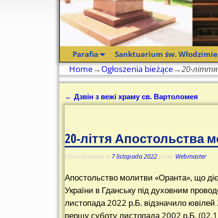
Parafia
Sanktuarium św. Włodzimie
Home
→
Ogłoszenia bieżące
→
20-літт
←
Дзвін з вежі храму св. Вартоломея
Nawigacja
20-ліття Апостольства 
Opublikowano w
7 listopada 2022
przez
Webmaster
Апостольство молитви «Оранта», що діє
України в Гданську під духовним проводо
листопада 2022 р.Б. відзначило ювілей 
першу суботу листопада 2002 р.Б. (02.1