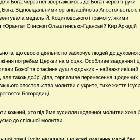
ля Бога, через неї звертажємось до Бога і через її руки
 Бога. Відповідальними організаційно за Апостольство є 
езентувала медаль Й. Коциловського і грамоту, якими
и «Оранта» Єпископ Ольштинсько-Гданській Кир Аркадій
льнота, що своєю діяльністю заохочує людей до духовног
жіння потребам Церкви на місцях. Особливе завдання і ц
 слави Божої та спасіння душ людських – найважливіший
, але також добрі діла, терпеливе перенесення щоденних
вжнього апостольства молитви є укрите, тихе життя Ісус
Пресвятої Богородиці.
и кожний, хто підійме зусилля щоденної молитви хоча 
уємо до спільної молитви.
шої праці і усім нагадали, що всякі змагання марні без