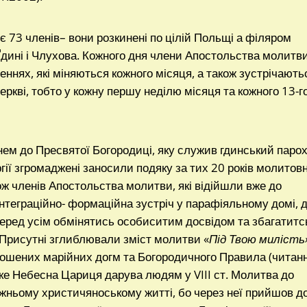
 73 членів– вони розкинені по цілій Польщі а філяром
 Ґдині і Члухова. Кожного дня члени Апостольства молитв
еннях, які міняються кожного місяця, а також зустрічають
церкві, тобто у кожну першу неділю місяця та кожного 13-г
м до Пресвятої Богородиці, яку служив гдинський парох
ії згромаджені заносили подяку за тих 20 років молитовн
ож членів Апостольства молитви, які відійшли вже до
інтеграційно- формаційна зустріч у парафіяльному домі, 
еред усім обмінятись особиситим досвідом та збагатитс
Присутні зглиблювали зміст молитви «
Під Твою милість
голошених марійних догм та Богородичного Правила (читан
яке Небесна Цариця дарува людям у VIII ст. Молитва до
вжньому христичяноському житті, бо через неї прийшов д