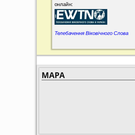
онлайн:
Телебачення Віковічного Слова
MAPA