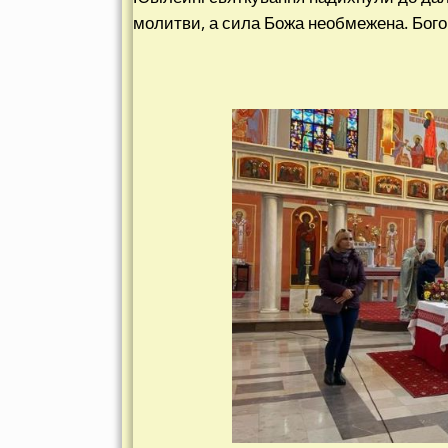
молитви, а сила Божа необмежена. Богов