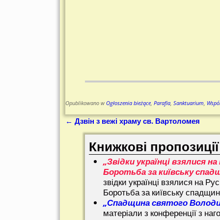
Opublikowano w
Ogłoszenia bieżące
,
Parafia
,
Sanktuarium
,
Wspó
←
Дзвін з вежі храму св. Вартоломея
Nawigacja
Книжкові пропозиції
„Звідки українці взялися на 
Боротьба за київську спад
звідки українці взялися на Рус
Боротьба за київську спадщи
„Спадщина святого Волод
матеріали з конференції з наг