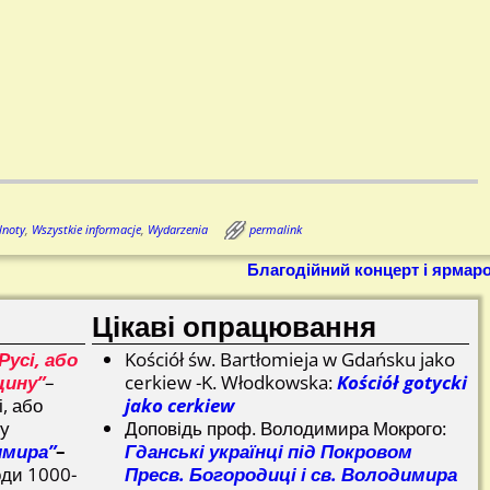
lnoty
,
Wszystkie informacje
,
Wydarzenia
permalink
Благодійний концерт і ярмар
Цікаві опрацювання
Русі, або
Kościół św. Bartłomieja w Gdańsku jako
щину”
–
cerkiew -K. Włodkowska:
Kościół gotycki
і, або
jako cerkiew
ну
Доповідь проф. Володимира Мокрого:
имира”
–
Гданські українці під Покровом
оди 1000-
Пресв. Богородиці і св. Володимира