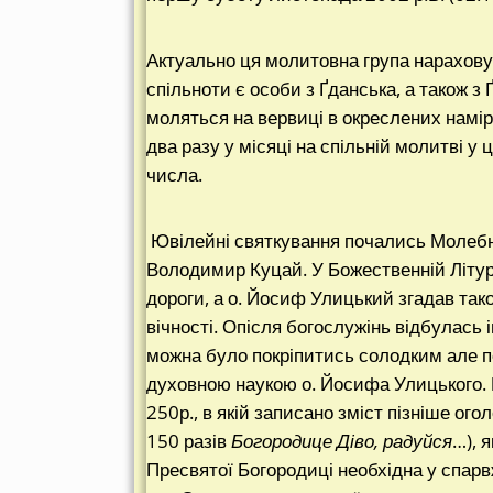
Актуально ця молитовна група нараховує
спільноти є особи з Ґданська, а також з
моляться на вервиці в окреслених намір
два разу у місяці на спільній молитві у 
числа.
Ювілейні святкування почались Молебне
Володимир Куцай. У Божественній Літург
дороги, а о. Йосиф Улицький згадав так
вічності. Опісля богослужінь відбулась 
можна було покріпитись солодким але п
духовною наукою о. Йосифа Улицького. 
250р., в якій записано зміст пізніше о
150 разів
Богородице Діво, радуйся
…), 
Пресвятої Богородиці необхідна у спар