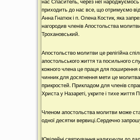
нас Спаситель, через неї народжуємось д
приходить до нас все, що отримуємо від
Анна Гнатюк і п. Олена Костик, яка запр
нагородив членів Апостольства молитв
Трохановський.
Апостольство молитви це релігійна спі
апостольського життя та посильного слу
кожного члена це праця для поширення
чинник для досягнення мети це молитва
прикростей. Прикладом для членів спра
Христа у Назареті, укрите і тихе життя 
Членом апостольства молитви може стат
одної десятки вервиці.Сердечно запрош
Ювілейні святкування надихнули до даль