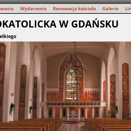
owania
Wydarzenia
Renowacja kościoła
Galerie
Li
OKATOLICKA W GDAŃSKU
elkiego