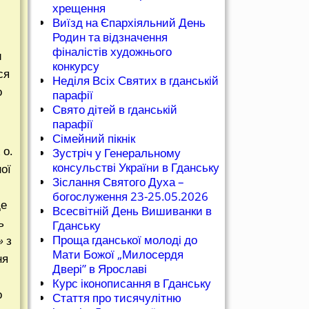
хрещення
Виїзд на Єпархіяльний День
Родин та відзначення
фіналістів художнього
и
конкурсу
ся
Неділя Всіх Святих в гданській
о
парафії
Свято дітей в гданській
парафії
Сімейний пікнік
 о.
Зустріч у Генеральному
консульстві України в Гданську
ої
Зіслання Святого Духа –
богослуження 23-25.05.2026
де
Всесвітній День Вишиванки в
ь
Гданську
Проща гданської молоді до
»
з
Мати Божої „Милосердя
ня
Двері” в Ярославі
Курс іконописання в Гданську
о
Стаття про тисячулітню