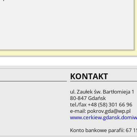
KONTAKT
ul. Zaułek św. Bartłomieja 1
80-847 Gdańsk
tel./fax +48 (58) 301 66 96
e-mail: pokrov.gda@wp.pl
www.cerkiew.gdansk.domiw
Konto bankowe parafii: 67