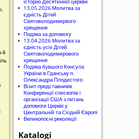
історію Десятинної церкви
13.05.2026 Молитва за
п.
єдність Дітей
Святоволодимирвого
хрещення
Подяка за допомогу
13.04.2026 Молитва за
єдність усіх Дітей
о й
Святоволодимирового
хрещення
іль
Подяка бувшого Консула
України в Гданську п.
Олександра Плодистого
а
Візит представників
Конференції єпископів і
організації США з питань
допомоги Церкві у
б
Центральній та Східній Європі
Великопосні реколеції
Katalogi