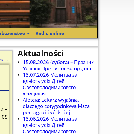
abożeństwa
Radio online
Aktualności
ок
→
15.08.2026 (cубота) – Празник
Успіння Пресвятої Богородиці
13.07.2026 Молитва за
єдність усіх Дітей
Святоволодимирового
хрещення
Aleteia: Lekarz wyjaśnia,
dlaczego cotygodniowa Msza
и –
pomaga ci żyć dłużej
у 05
13.06.2026 Молитва за
єдність усіх Дітей
Святоволодимирового