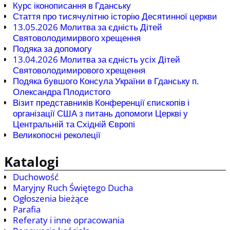
Курс іконописання в Гданську
Стаття про тисячулітню історію Десятинної церкви
13.05.2026 Молитва за єдність Дітей
Святоволодимирвого хрещення
Подяка за допомогу
13.04.2026 Молитва за єдність усіх Дітей
Святоволодимирового хрещення
Подяка бувшого Консула України в Гданську п.
Олександра Плодистого
Візит представників Конференції єпископів і
організації США з питань допомоги Церкві у
Центральній та Східній Європі
Великопосні реколеції
Katalogi
Duchowość
Maryjny Ruch Świętego Ducha
Ogłoszenia bieżące
Parafia
Referaty i inne opracowania