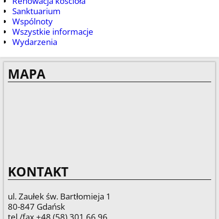
Renowacja kościoła
Sanktuarium
Wspólnoty
Wszystkie informacje
Wydarzenia
MAPA
KONTAKT
ul. Zaułek św. Bartłomieja 1
80-847 Gdańsk
tel./fax +48 (58) 301 66 96