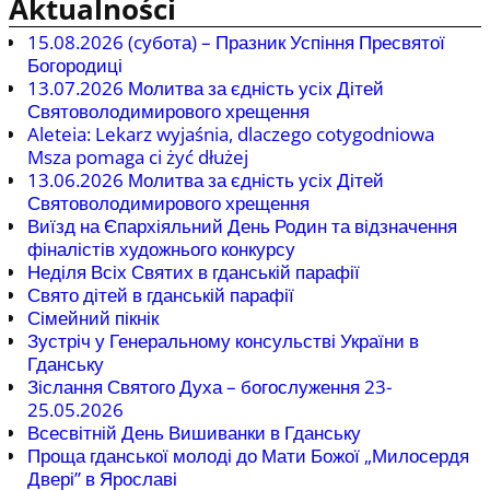
Aktualności
15.08.2026 (cубота) – Празник Успіння Пресвятої
Богородиці
13.07.2026 Молитва за єдність усіх Дітей
Святоволодимирового хрещення
Aleteia: Lekarz wyjaśnia, dlaczego cotygodniowa
Msza pomaga ci żyć dłużej
13.06.2026 Молитва за єдність усіх Дітей
Святоволодимирового хрещення
Виїзд на Єпархіяльний День Родин та відзначення
фіналістів художнього конкурсу
Неділя Всіх Святих в гданській парафії
Свято дітей в гданській парафії
Сімейний пікнік
Зустріч у Генеральному консульстві України в
Гданську
Зіслання Святого Духа – богослуження 23-
25.05.2026
Всесвітній День Вишиванки в Гданську
Проща гданської молоді до Мати Божої „Милосердя
Двері” в Ярославі