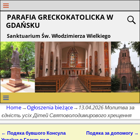
PARAFIA GRECKOKATOLICKA W
GDAŃSKU
Sanktuarium Św. Włodzimierza Wielkiego
Home
→
Ogłoszenia bieżące
→
13.04.2026 Молитва за
єдність усіх Дітей Святоволодимирового хрещення
←
Подяка бувшого Консула
Подяка за допомогу
→
Nawigacja
України в Гданську п.