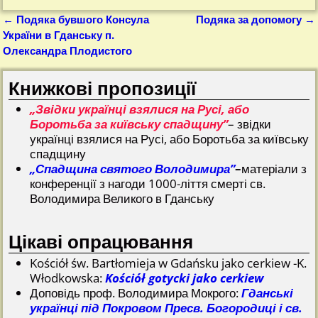
←
Подяка бувшого Консула
Подяка за допомогу
→
Nawigacja
України в Гданську п.
Олександра Плодистого
Книжкові пропозиції
„Звідки українці взялися на Русі, або
Боротьба за київську спадщину”
– звідки
українці взялися на Русі, або Боротьба за київську
спадщину
„Спадщина святого Володимира”
–
матеріали з
конференції з нагоди 1000-ліття смерті св.
Володимира Великого в Гданську
Цікаві опрацювання
Kościół św. Bartłomieja w Gdańsku jako cerkiew -K.
Włodkowska:
Kościół gotycki jako cerkiew
Доповідь проф. Володимира Мокрого:
Гданські
українці під Покровом Пресв. Богородиці і св.