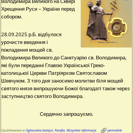
Володимира Великого на Сквері
Хрещення Руси – України перед
собором.
28.09.2025 р.Б. відбулося
урочисте введення і
покладення мощей св.
Володимира Великого до Санктуарію св. Володимира,
які були переданні Главою Української Греко-
католицької Церкви Патріярхом Святославом
Шевчуком. З того дня заносимо молитви біля мощей
святого князя випрошуючи Божої благодаті також через
заступництво святого Володимира.
Сердечно запрошуємо.
Opublikowano w
Ogłoszenia bieżące
,
Parafia
,
Wszystkie informacje
permalink