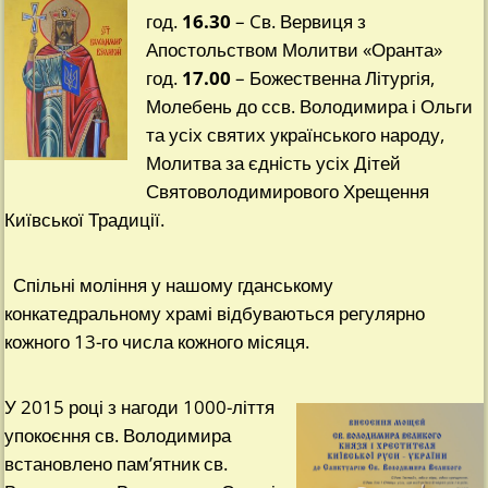
год.
16.30
– Cв. Вервиця з
Апостольством Молитви «Оранта»
год.
17.00
– Божественна Літургія,
Молебень до ссв. Володимира і Ольги
та усіх святих українського народу,
Молитва за єдність усіх Дітей
Святоволодимирового Хрещення
Київської Традиції.
Спільні моління у нашому гданському
конкатедральному храмі відбуваються регулярно
кожного 13-го числа кожного місяця.
У 2015 році з нагоди 1000-ліття
упокоєння св. Володимира
встановлено пам’ятник св.