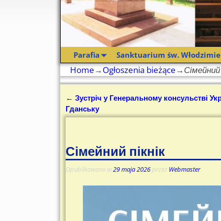
Parafia
Sanktuarium św. Włodzimie
Home
→
Ogłoszenia bieżące
→
Сімейний 
←
Зустріч у Генеральному консульстві Укр
Nawigacja
Гданську
Сімейний пікнік
Opublikowano w
29 maja 2026
przez
Webmaster