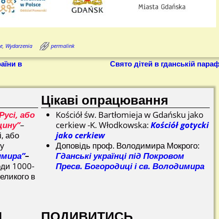
e
,
Wydarzenia
permalink
аїни в
Свято дітей в гданській параф
Цікаві опрацювання
Русі, або
Kościół św. Bartłomieja w Gdańsku jako
щину”
–
cerkiew -K. Włodkowska:
Kościół gotycki
і, або
jako cerkiew
ну
Доповідь проф. Володимира Мокрого:
имира”
–
Гданські українці під Покровом
оди 1000-
Пресв. Богородиці і св. Володимира
еликого в
І
ПОДИВИТИСЬ