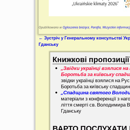
Opublikowano w
Ogłoszenia bieżące
,
Parafia
,
Wszystkie informacj
←
Зустріч у Генеральному консульстві Укр
Nawigacja
Гданську
Книжкові пропозиції
„Звідки українці взялися на 
Боротьба за київську спад
звідки українці взялися на Рус
Боротьба за київську спадщи
„Спадщина святого Волод
матеріали з конференції з наг
ліття смерті св. Володимира В
Гданську
ВАРТО ПОСЛУХАТИ 