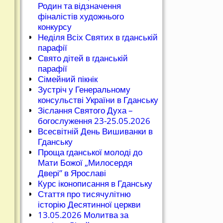
Родин та відзначення
фіналістів художнього
конкурсу
Неділя Всіх Святих в гданській
парафії
Свято дітей в гданській
парафії
Сімейний пікнік
Зустріч у Генеральному
консульстві України в Гданську
Зіслання Святого Духа –
богослуження 23-25.05.2026
Всесвітній День Вишиванки в
Гданську
Проща гданської молоді до
Мати Божої „Милосердя
Двері” в Ярославі
Курс іконописання в Гданську
Стаття про тисячулітню
історію Десятинної церкви
13.05.2026 Молитва за