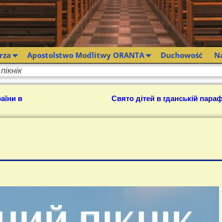
rza
Apostolstwo Modlitwy ORANTA
Duchowość
N
пікнік
аїни в
Свято дітей в гданській параф