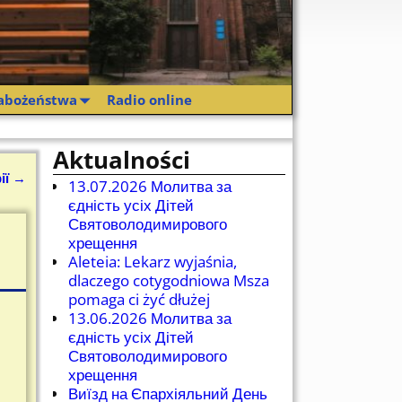
abożeństwa
Radio online
Aktualności
ії
→
13.07.2026 Молитва за
єдність усіх Дітей
Святоволодимирового
хрещення
Aleteia: Lekarz wyjaśnia,
dlaczego cotygodniowa Msza
pomaga ci żyć dłużej
13.06.2026 Молитва за
єдність усіх Дітей
Святоволодимирового
хрещення
Виїзд на Єпархіяльний День