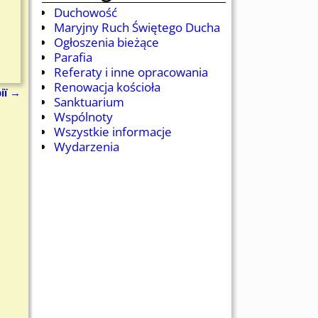
Duchowość
Maryjny Ruch Świętego Ducha
Ogłoszenia bieżące
Parafia
Referaty i inne opracowania
Renowacja kościoła
ії
→
Sanktuarium
Wspólnoty
Wszystkie informacje
Wydarzenia