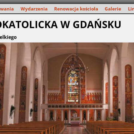
owania
Wydarzenia
Renowacja kościoła
Galerie
Li
OKATOLICKA W GDAŃSKU
elkiego