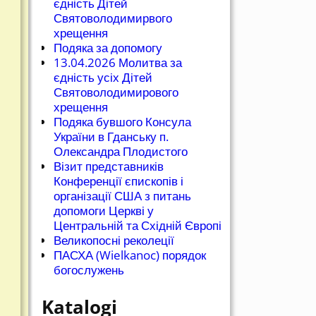
єдність Дітей
Святоволодимирвого
хрещення
Подяка за допомогу
13.04.2026 Молитва за
єдність усіх Дітей
Святоволодимирового
хрещення
Подяка бувшого Консула
України в Гданську п.
Олександра Плодистого
Візит представників
Конференції єпископів і
організації США з питань
допомоги Церкві у
Центральній та Східній Європі
Великопосні реколеції
ПАСХА (Wielkanoc) порядок
богослужень
Katalogi