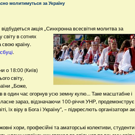
сно молитимуться за Україну
, відбудеться акція „Синхронна всесвітня
молитва за
у світу в сотнях
 свою країну.
сбуці
.
и о 18:00 (Київ)
ього світу,
аїни „Боже,
в в один час огорнув усю земну кулю… Таке масштабне і
власне зараз, відзначаючи 100-річчя УНР, продемонструє
і, їх віру в Бога і Україну”, – підкреслють організатори акц
рковні хори, професійні та аматорські колективи, студенти