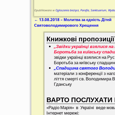
Opublikowano w
Ogłoszenia bieżące
,
Parafia
,
Sanktuarium
,
Wyda
←
13.08.2018 – Молитва за єдність Дітей
Nawigacja
Святоволодимирового Хрещення
Книжкові пропозиції
„Звідки українці взялися на 
Боротьба за київську спад
звідки українці взялися на Рус
Боротьба за київську спадщи
„Спадщина святого Волод
матеріали з конференції з наг
ліття смерті св. Володимира В
Гданську
ВАРТО ПОСЛУХАТИ 
«Радіо Марія» в Україні веде мов
Інтернет мережі: