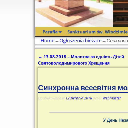
Parafia
Sanktuarium św. Włodzimie
Home
→
Ogłoszenia bieżące
→
Синхронн
←
13.08.2018 – Молитва за єдність Дітей
Nawigacja
Святоволодимирового Хрещення
Синхронна всесвітня мо
Opublikowano w
12 sierpnia 2018
przez
Webmaster
У День Неза