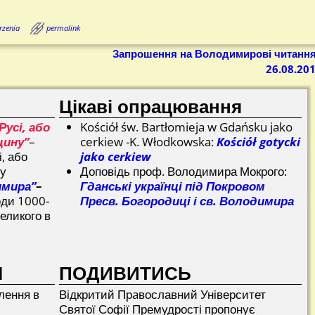
rzenia
permalink
Запрошення на Володимирові читання
26.08.20
Цікаві опрацювання
Русі, або
Kościół św. Bartłomieja w Gdańsku jako
щину”
–
cerkiew -K. Włodkowska:
Kościół gotycki
і, або
jako cerkiew
ну
Доповідь проф. Володимира Мокрого:
имира”
–
Гданські українці під Покровом
оди 1000-
Пресв. Богородиці і св. Володимира
еликого в
І
ПОДИВИТИСЬ
лення в
Відкритий Прaвославний Університет
Святої Софії Премудрості пропонує