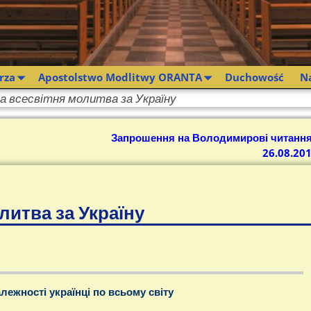
rza
Apostolstwo Modlitwy ORANTA
Duchowość
N
а всесвітня молитва за Україну
Запрошення на Володимирові читання
26.08.20
литва за Україну
лежності українці по всьому світу