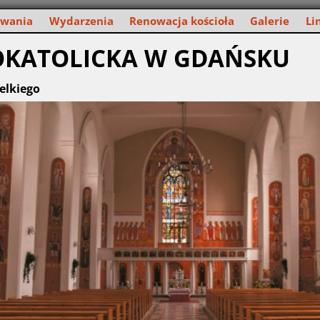
owania
Wydarzenia
Renowacja kościoła
Galerie
Li
OKATOLICKA W GDAŃSKU
elkiego