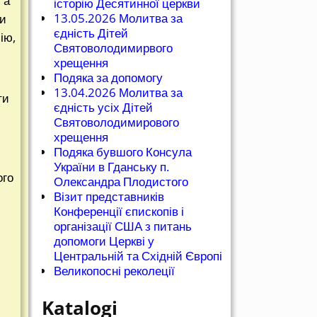
 а
історію Десятинної церкви
13.05.2026 Молитва за
ли
єдність Дітей
ію,
Святоволодимирвого
хрещення
Подяка за допомогу
13.04.2026 Молитва за
ти
єдність усіх Дітей
Святоволодимирового
хрещення
Подяка бувшого Консула
України в Гданську п.
ого
Олександра Плодистого
Візит представників
Конференції єпископів і
організації США з питань
допомоги Церкві у
Центральній та Східній Європі
Великопосні реколеції
Katalogi