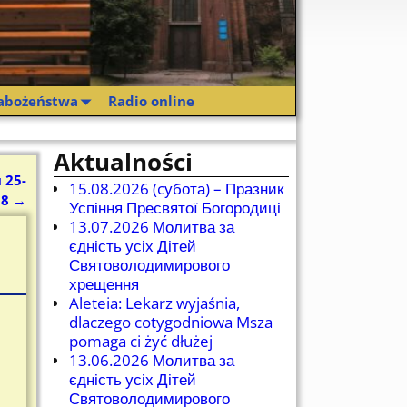
abożeństwa
Radio online
Aktualności
 25-
15.08.2026 (cубота) – Празник
18
→
Успіння Пресвятої Богородиці
13.07.2026 Молитва за
єдність усіх Дітей
Святоволодимирового
хрещення
Aleteia: Lekarz wyjaśnia,
dlaczego cotygodniowa Msza
pomaga ci żyć dłużej
13.06.2026 Молитва за
єдність усіх Дітей
Святоволодимирового