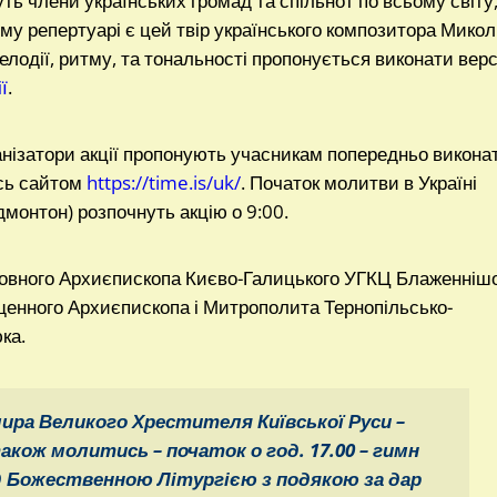
ть члени українських громад та спільнот по всьому світу,
иєму репертуарі є цей твір українського композитора Мико
елодії, ритму, та тональності пропонується виконати верс
ї
.
анізатори акції пропонують учасникам попередньо викона
ись сайтом
https://time.is/uk/
. Початок молитви в Україні
дмонтон) розпочнуть акцію о 9:00.
ховного Архиєпископа Києво-Галицького УГКЦ Блаженніш
енного Архиєпископа і Митрополита Тернопільсько-
ка.
ира Великого Хрестителя Київської Руси –
акож молитись – початок о год. 17.00 – гимн
д Божественною Літургією з подякою за дар