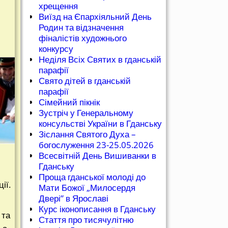
хрещення
Виїзд на Єпархіяльний День
Родин та відзначення
фіналістів художнього
конкурсу
Неділя Всіх Святих в гданській
парафії
Свято дітей в гданській
парафії
Сімейний пікнік
Зустріч у Генеральному
консульстві України в Гданську
Зіслання Святого Духа –
богослуження 23-25.05.2026
Всесвітній День Вишиванки в
Гданську
Проща гданської молоді до
ії.
Мати Божої „Милосердя
Двері” в Ярославі
Курс іконописання в Гданську
 та
Стаття про тисячулітню