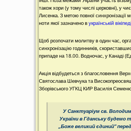
інші. Поза межами України участь візьму
також хори (у тому числі церковні), у ч
Лисенка. З метою повної синхронізації м
ноти якої зазначено в
українській вікіпеді
Щоб розпочати молитву в один час, орг
синхронізацію годинників, скориставш
припаде на 18.00. Водночас, у Канаді (Е
Акція відбудеться з благословення Вер
Святослава Шевчука та Високопреосвящ
Зборівського УГКЦ КИР Василія Семеню
У Санктуаріум св. Володим
України в Гданську будемо т
„
Боже великий єдиний
” пере