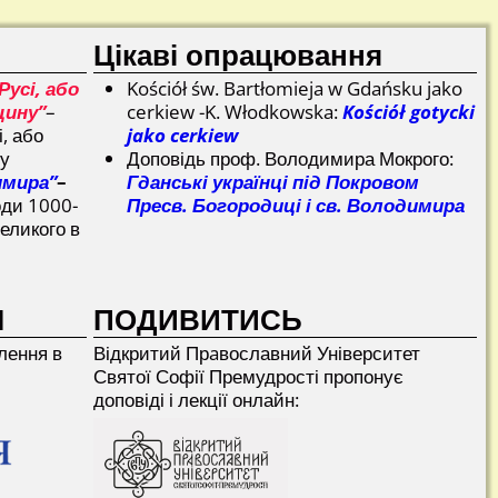
Цікаві опрацювання
Русі, або
Kościół św. Bartłomieja w Gdańsku jako
щину”
–
cerkiew -K. Włodkowska:
Kościół gotycki
і, або
jako cerkiew
ну
Доповідь проф. Володимира Мокрого:
имира”
–
Гданські українці під Покровом
оди 1000-
Пресв. Богородиці і св. Володимира
еликого в
І
ПОДИВИТИСЬ
лення в
Відкритий Прaвославний Університет
Святої Софії Премудрості пропонує
доповіді і лекції онлайн: