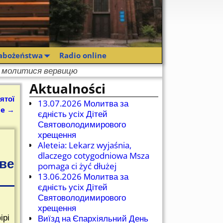
abożeństwa
Radio online
ує молитися вервицю
Aktualności
ятої
13.07.2026 Молитва за
be
→
єдність усіх Дітей
Святоволодимирового
хрещення
Aleteia: Lekarz wyjaśnia,
dlaczego cotygodniowa Msza
ве
pomaga ci żyć dłużej
13.06.2026 Молитва за
єдність усіх Дітей
Святоволодимирового
хрещення
ірі
Виїзд на Єпархіяльний День