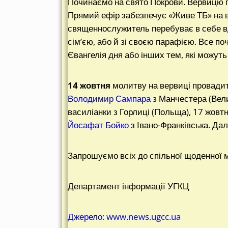
Починаємо на свято Покрови. Вервицю 
Прямий ефір забезпечує «Живе ТБ» на вс
священнослужитель перебуває в себе вд
сім’єю, або й зі своєю парафією. Все по
Євангелія дня або інших тем, які можуть
14 жовтня
молитву на вервиці провад
Володимир Сампара
з Манчестера (Вели
василіанки з Горлиці (Польща), 17 жовт
Йосафат Бойко
з Івано-Франківська. Дал
Запрошуємо всіх до спільної щоденної 
Департамент інформації УГКЦ
Джерело: www.news.ugcc.ua