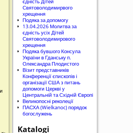
єдність Дітей
Святоволодимирвого
хрещення
Подяка за допомогу
13.04.2026 Молитва за
єдність усіх Дітей
Святоволодимирового
хрещення
Подяка бувшого Консула
України в Гданську п.
Олександра Плодистого
Візит представників
Конференції єпископів і
організації США з питань
допомоги Церкві у
ти
Центральній та Східній Європі
Великопосні реколеції
ПАСХА (Wielkanoc) порядок
богослужень
Katalogi