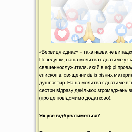
«Вервиця єднає» – така назва не випадко
Передусім, наша молитва єднатиме укра
священнослужителя, який в ефірі провад
єпископів, священників із різних матер
душпастир. Наша молитва єднатиме всіх
сестри відразу декількох згромаджень 
(про це повідомимо додатково).
Як усе відбуватиметься?