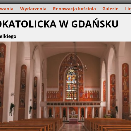
owania
Wydarzenia
Renowacja kościoła
Galerie
Li
OKATOLICKA W GDAŃSKU
elkiego