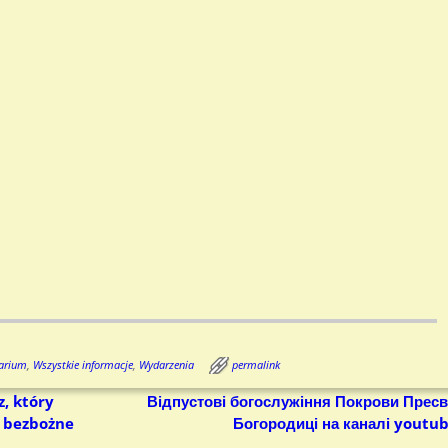
arium
,
Wszystkie informacje
,
Wydarzenia
permalink
, który
Відпустові богослужіння Покрови Пресв
a bezbożne
Богородиці на каналі youtu