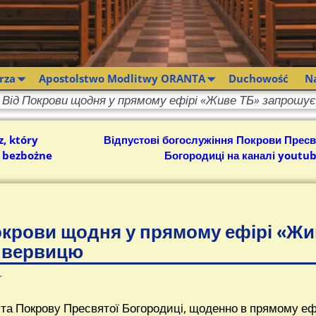
rza
Apostolstwo Modlitwy ORANTA
Duchowość
N
. Від Покрови щодня у прямому ефірі «Живе ТБ» запрош
, który
Відпустові богослужіння Покрови Пресв
a bezbożne
Богородиці на каналі youtu
окрови щодня у прямому ефірі «Жи
 вервицю
r
та Покрову Пресвятої Богородиці, щоденно в прямому еф