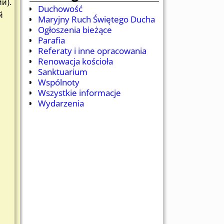
й).
Duchowość
й
Maryjny Ruch Świętego Ducha
Ogłoszenia bieżące
Parafia
Referaty i inne opracowania
Renowacja kościoła
Sanktuarium
Wspólnoty
Wszystkie informacje
Wydarzenia