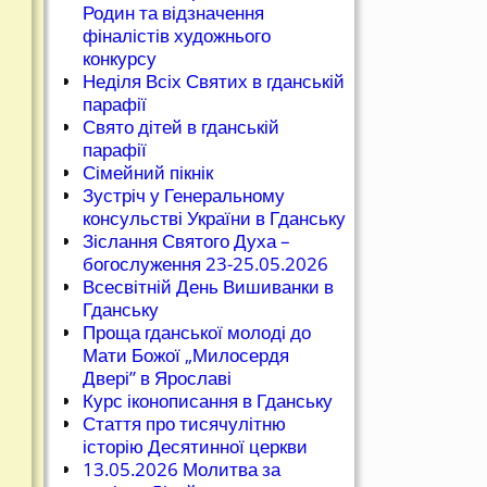
Родин та відзначення
фіналістів художнього
конкурсу
Неділя Всіх Святих в гданській
парафії
Свято дітей в гданській
парафії
Сімейний пікнік
Зустріч у Генеральному
консульстві України в Гданську
Зіслання Святого Духа –
богослуження 23-25.05.2026
Всесвітній День Вишиванки в
Гданську
Проща гданської молоді до
Мати Божої „Милосердя
Двері” в Ярославі
Курс іконописання в Гданську
Стаття про тисячулітню
історію Десятинної церкви
13.05.2026 Молитва за