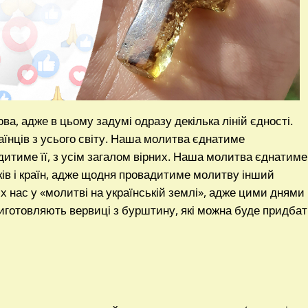
ва, адже в цьому задумі одразу декілька ліній єдності.
їнців з усього світу. Наша молитва єднатиме
итиме її, з усім загалом вірних. Наша молитва єднатиме
иків і країн, адже щодня провадитиме молитву інший
 нас у «молитві на українській землі», адже цими днями
виготовляють вервиці з бурштину, які можна буде придба