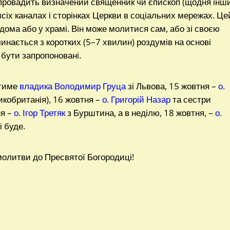
провадить визначений священник чи єпископ (щодня інши
іх каналах і сторінках Церкви в соціальних мережах. Це
ома або у храмі. Він може молитися сам, або зі своєю
чинається з коротких (5–7 хвилин) роздумів на основі
 бути запропоновані.
итиме
владика Володимир Груца
зі Львова, 15 жовтня –
о.
кобританія), 16 жовтня –
о. Григорій Назар
та сестри
ня –
о. Ігор Третяк
з Бурштина, а в неділю, 18 жовтня, –
о.
і буде.
молитви до Пресвятої Богородиці!