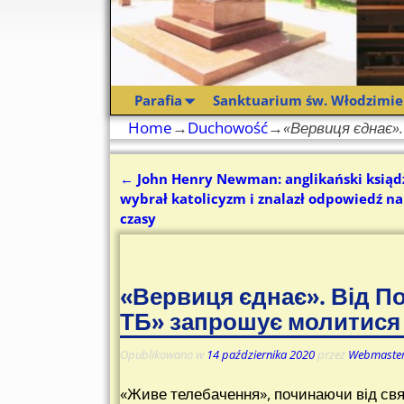
Parafia
Sanktuarium św. Włodzimie
Home
→
Duchowość
→
«Вервиця єднає»
←
John Henry Newman: anglikański ksiądz
Nawigacja
wybrał katolicyzm i znalazł odpowiedź n
czasy
«Вервиця єднає». Від П
ТБ» запрошує молитися
Opublikowano w
14 października 2020
przez
Webmaste
«Живе телебачення», починаючи від свя