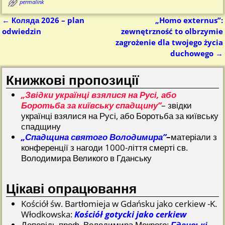
permalink
←
Коляда 2026 – plan
„Homo externus”:
Nawigacja
odwiedzin
zewnętrzność to olbrzymie
zagrożenie dla twojego życia
duchowego
→
Книжкові пропозиції
„Звідки українці взялися на Русі, або
Боротьба за київську спадщину”
– звідки
українці взялися на Русі, або Боротьба за київську
спадщину
„Спадщина святого Володимира”
–
матеріали з
конференції з нагоди 1000-ліття смерті св.
Володимира Великого в Гданську
Цікаві опрацювання
Kościół św. Bartłomieja w Gdańsku jako cerkiew -K.
Włodkowska:
Kościół gotycki jako cerkiew
Доповідь проф. Володимира Мокрого:
Гданські