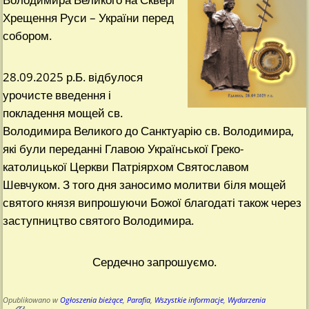
Хрещення Руси – України перед
собором.
28.09.2025 р.Б. відбулося
урочисте введення і
покладення мощей св.
Володимира Великого до Санктуарію св. Володимира,
які були переданні Главою Української Греко-
католицької Церкви Патріярхом Святославом
Шевчуком. З того дня заносимо молитви біля мощей
святого князя випрошуючи Божої благодаті також через
заступництво святого Володимира.
Сердечно запрошуємо.
Opublikowano w
Ogłoszenia bieżące
,
Parafia
,
Wszystkie informacje
,
Wydarzenia