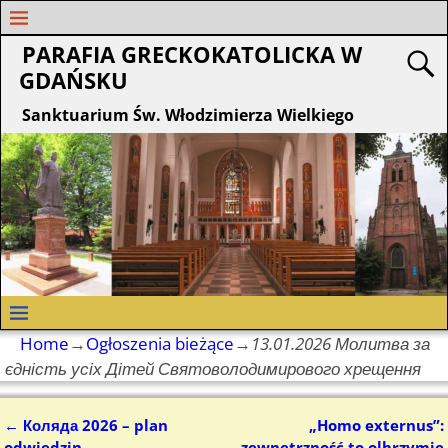
PARAFIA GRECKOKATOLICKA W
GDAŃSKU
Sanktuarium Św. Włodzimierza Wielkiego
Home
→
Ogłoszenia bieżące
→
13.01.2026 Молитва за
єдність усіх Дітей Святоволодимирового хрещення
←
Коляда 2026 – plan
„Homo externus”:
Nawigacja
odwiedzin
zewnętrzność to olbrzymie