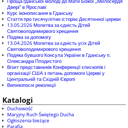
Проща гданської молоді до Мати Божої „Милосердя
Двері” в Ярославі
Курс іконописання в Гданську
Стаття про тисячулітню історію Десятинної церкви
13.05.2026 Молитва за єдність Дітей
Святоволодимирвого хрещення
Подяка за допомогу
13.04.2026 Молитва за єдність усіх Дітей
Святоволодимирового хрещення
Подяка бувшого Консула України в Гданську п.
Олександра Плодистого
Візит представників Конференції єпископів і
організації США з питань допомоги Церкві у
Центральній та Східній Європі
Великопосні реколеції
Katalogi
Duchowość
Maryjny Ruch Świętego Ducha
Ogłoszenia bieżące
Parafia