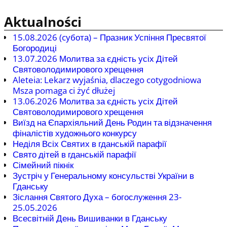
Aktualności
15.08.2026 (cубота) – Празник Успіння Пресвятої
Богородиці
13.07.2026 Молитва за єдність усіх Дітей
Святоволодимирового хрещення
Aleteia: Lekarz wyjaśnia, dlaczego cotygodniowa
Msza pomaga ci żyć dłużej
13.06.2026 Молитва за єдність усіх Дітей
Святоволодимирового хрещення
Виїзд на Єпархіяльний День Родин та відзначення
фіналістів художнього конкурсу
Неділя Всіх Святих в гданській парафії
Свято дітей в гданській парафії
Сімейний пікнік
Зустріч у Генеральному консульстві України в
Гданську
Зіслання Святого Духа – богослуження 23-
25.05.2026
Всесвітній День Вишиванки в Гданську