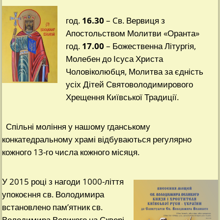
год.
16.30
– Cв. Вервиця з
Апостольством Молитви «Оранта»
год.
17.00
– Божественна Літургія,
Молебен до Ісуса Христа
Чоловіколюбця, Молитва за єдність
усіх Дітей Святоволодимирового
Хрещення Київської Традиції.
Спільні моління у нашому гданському
конкатедральному храмі відбуваються регулярно
кожного 13-го числа кожного місяця.
У 2015 році з нагоди 1000-ліття
упокоєння св. Володимира
встановлено пам’ятник св.
Володимира Великого на Сквері